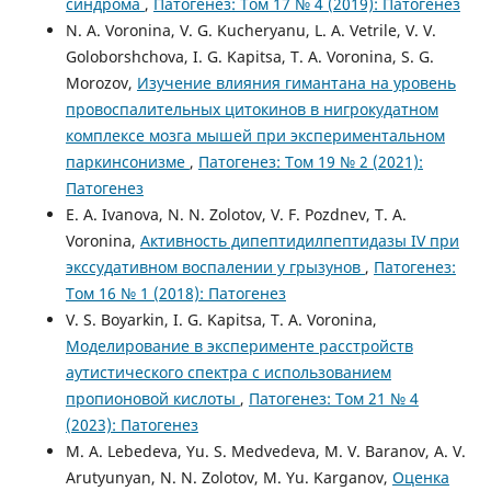
синдрома
,
Патогенез: Том 17 № 4 (2019): Патогенез
N. A. Voronina, V. G. Kucheryanu, L. A. Vetrile, V. V.
Goloborshchova, I. G. Kapitsa, T. A. Voronina, S. G.
Morozov,
Изучение влияния гимантана на уровень
провоспалительных цитокинов в нигрокудатном
комплексе мозга мышей при экспериментальном
паркинсонизме
,
Патогенез: Том 19 № 2 (2021):
Патогенез
E. A. Ivanova, N. N. Zolotov, V. F. Pozdnev, T. A.
Voronina,
Активность дипептидилпептидазы IV при
экссудативном воспалении у грызунов
,
Патогенез:
Том 16 № 1 (2018): Патогенез
V. S. Boyarkin, I. G. Kapitsa, T. A. Voronina,
Моделирование в эксперименте расстройств
аутистического спектра с использованием
пропионовой кислоты
,
Патогенез: Том 21 № 4
(2023): Патогенез
M. A. Lebedeva, Yu. S. Medvedeva, M. V. Baranov, A. V.
Arutyunyan, N. N. Zolotov, M. Yu. Karganov,
Оценка