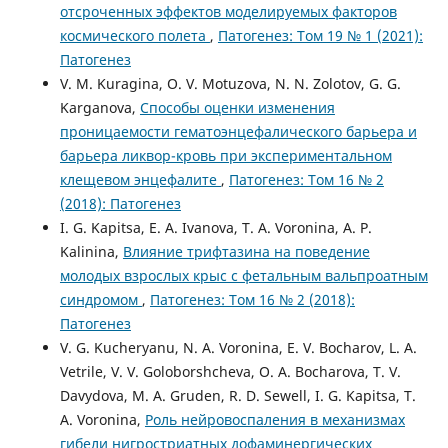
отсроченных эффектов моделируемых факторов
космического полета
,
Патогенез: Том 19 № 1 (2021):
Патогенез
V. M. Kuragina, O. V. Motuzova, N. N. Zolotov, G. G.
Karganova,
Способы оценки изменения
проницаемости гематоэнцефалического барьера и
барьера ликвор-кровь при экспериментальном
клещевом энцефалите
,
Патогенез: Том 16 № 2
(2018): Патогенез
I. G. Kapitsa, E. A. Ivanova, T. A. Voronina, A. P.
Kalinina,
Влияние трифтазина на поведение
молодых взрослых крыс с фетальным вальпроатным
синдромом
,
Патогенез: Том 16 № 2 (2018):
Патогенез
V. G. Kucheryanu, N. A. Voronina, E. V. Bocharov, L. A.
Vetrile, V. V. Goloborshcheva, O. A. Bocharova, T. V.
Davydova, M. A. Gruden, R. D. Sewell, I. G. Kapitsa, T.
A. Voronina,
Роль нейровоспаления в механизмах
гибели нигростриатных дофаминергических