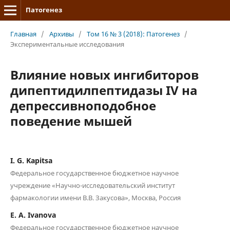
Патогенез
Главная
/
Архивы
/
Том 16 № 3 (2018): Патогенез
/
Экспериментальные исследования
Влияние новых ингибиторов
дипептидилпептидазы IV на
депрессивноподобное
поведение мышей
I. G. Kapitsa
Федеральное государственное бюджетное научное
учреждение «Научно-исследовательский институт
фармакологии имени В.В. Закусова», Москва, Россия
E. A. Ivanova
Федеральное государственное бюджетное научное