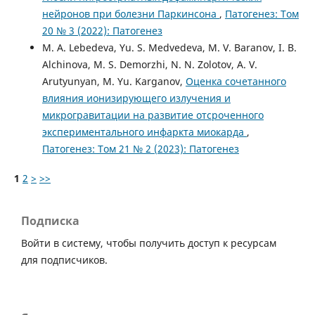
нейронов при болезни Паркинсона
,
Патогенез: Том
20 № 3 (2022): Патогенез
M. A. Lebedeva, Yu. S. Medvedeva, M. V. Baranov, I. B.
Alchinova, M. S. Demorzhi, N. N. Zolotov, A. V.
Arutyunyan, M. Yu. Karganov,
Оценка сочетанного
влияния ионизирующего излучения и
микрогравитации на развитие отсроченного
экспериментального инфаркта миокарда
,
Патогенез: Том 21 № 2 (2023): Патогенез
1
2
>
>>
Подписка
Войти в систему, чтобы получить доступ к ресурсам
для подписчиков.