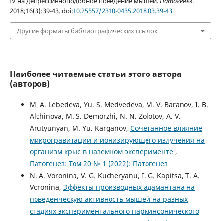
IV на депрессивноподобное поведение мышей.
Патогенез
.
2018;16(3):39-43. doi:
10.25557/2310-0435.2018.03.39-43
Другие форматы библиографических ссылок
Наиболее читаемые статьи этого автора
(авторов)
M. A. Lebedeva, Yu. S. Medvedeva, M. V. Baranov, I. B.
Alchinova, M. S. Demorzhi, N. N. Zolotov, A. V.
Arutyunyan, M. Yu. Karganov,
Сочетанное влияние
микрогравитации и ионизирующего излучения на
организм крыс в наземном эксперименте
,
Патогенез: Том 20 № 1 (2022): Патогенез
N. A. Voronina, V. G. Kucheryanu, I. G. Kapitsa, T. A.
Voronina,
Эффекты производных адамантана на
поведенческую активность мышей на разных
стадиях экспериментального паркинсонического