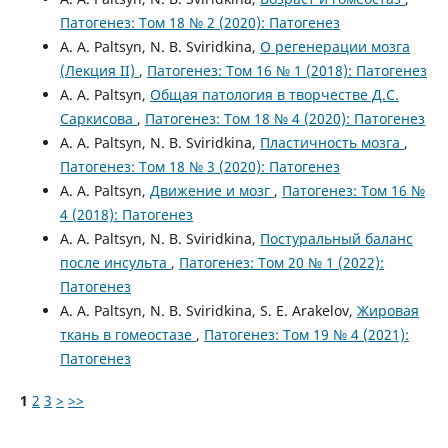
Патогенез: Том 18 № 2 (2020): Патогенез
A. A. Paltsyn, N. B. Sviridkina,
О регенерации мозга
(Лекция II)
,
Патогенез: Том 16 № 1 (2018): Патогенез
A. A. Paltsyn,
Общая патология в творчестве Д.С.
Саркисова
,
Патогенез: Том 18 № 4 (2020): Патогенез
A. A. Paltsyn, N. B. Sviridkina,
Пластичность мозга
,
Патогенез: Том 18 № 3 (2020): Патогенез
A. A. Paltsyn,
Движение и мозг
,
Патогенез: Том 16 №
4 (2018): Патогенез
A. A. Paltsyn, N. B. Sviridkina,
Постуральный баланс
после инсульта
,
Патогенез: Том 20 № 1 (2022):
Патогенез
A. A. Paltsyn, N. B. Sviridkina, S. E. Arakelov,
Жировая
ткань в гомеостазе
,
Патогенез: Том 19 № 4 (2021):
Патогенез
1
2
3
>
>>