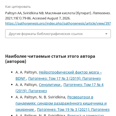
Как цитировать
Paltsyn AA, Sviridkina NB. Масляная кислота (бутират).
Патогенез
.
2021;19(1):79-86. Accessed August 7, 2026.
https://pathogenesis.pro/index.php/pathogenesis/article/view/397
Другие форматы библиографических ссылок
Наиболее читаемые статьи этого автора
(авторов)
A. A. Paltsyn,
Нейротрофический фактор мозга –
BDNF
,
Патогенез: Том 17 № 3 (2019): Патогенез
A. A. Paltsyn,
Сенолитики
,
Патогенез: Том 17 № 4
(2019): Патогенез
A. A. Paltsyn, N. B. Sviridkina,
Ресвератрол в
пандемиях: синдром раздражённого кишечника и
ожирение
,
Патогенез: Том 19 № 3 (2021): Патогенез
A. A. Paltsyn, N. B. Sviridkina,
Возраст и гомеостаз
,