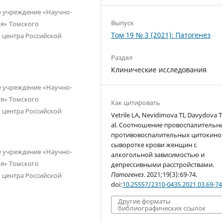
е учреждение «Научно-
Выпуск
ья» Томского
Том 19 № 3 (2021): Патогенез
 центра Российской
Раздел
Клинические исследования
е учреждение «Научно-
ья» Томского
Как цитировать
 центра Российской
Vetrile LA, Nevidimova TI, Davydova T
al. Соотношение провоспалительн
противовоспалительных цитокино
сыворотке крови женщин с
е учреждение «Научно-
алкогольной зависимостью и
ья» Томского
депрессивными расстройствами.
Патогенез
. 2021;19(3):69-74.
 центра Российской
doi:
10.25557/2310-0435.2021.03.69-7
Другие форматы
библиографических ссылок