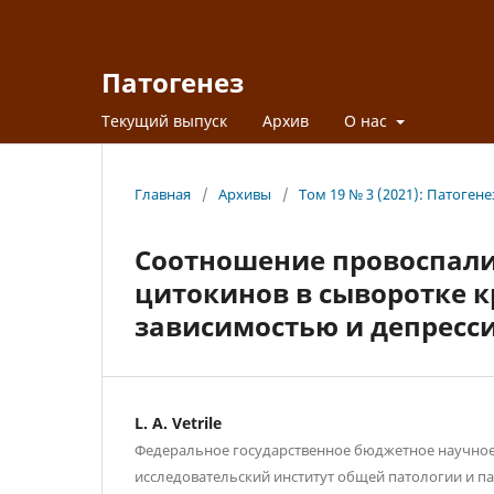
Патогенез
Текущий выпуск
Архив
О нас
Главная
/
Архивы
/
Том 19 № 3 (2021): Патогене
Соотношение провоспали
цитокинов в сыворотке 
зависимостью и депресс
L. A. Vetrile
Федеральное государственное бюджетное научно
исследовательский институт общей патологии и п