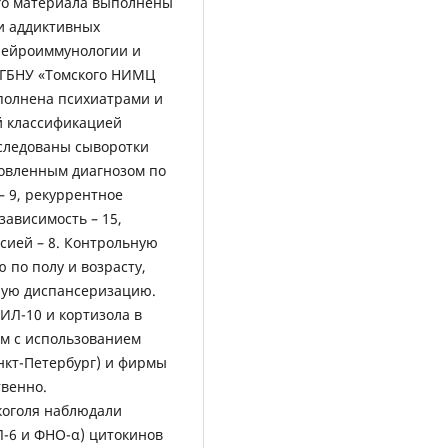
ого материала выполнены
и аддиктивных
нейроиммунологии и
ФГБНУ «Томского НИМЦ
полнена психиатрами и
й классификацией
сследованы сыворотки
новленным диагнозом по
– 9, рекуррентное
зависимость – 15,
ссией – 8. Контрольную
 по полу и возрасту,
ную диспансеризацию.
ИЛ-10 и кортизола в
м с использованием
нкт-Петербург) и фирмы
твенно.
коголя наблюдали
-6 и ФНО-α) цитокинов