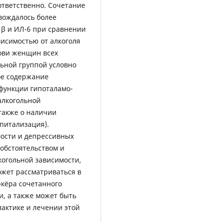
оответственно. Сочетание
вождалось более
β и ИЛ-6 при сравнении
висимостью от алкоголя
рови женщин всех
ьной группой условно
е содержание
 функции гипоталамо-
алкогольной
 также о наличии
спитализация).
ости и депрессивных
обстоятельством и
когольной зависимости,
ожет рассматриваться в
кёра сочетанного
и, а также может быть
актике и лечении этой