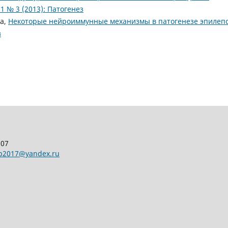
1 № 3 (2013): Патогенез
va,
Некоторые нейроиммунные механизмы в патогенезе эпилеп
з
107
pp2017@yandex.ru