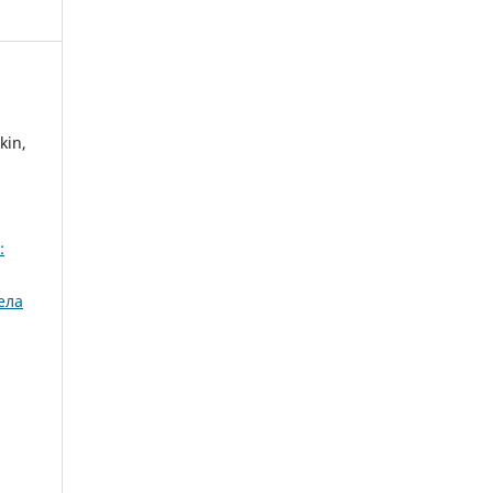
kin,
:
ела