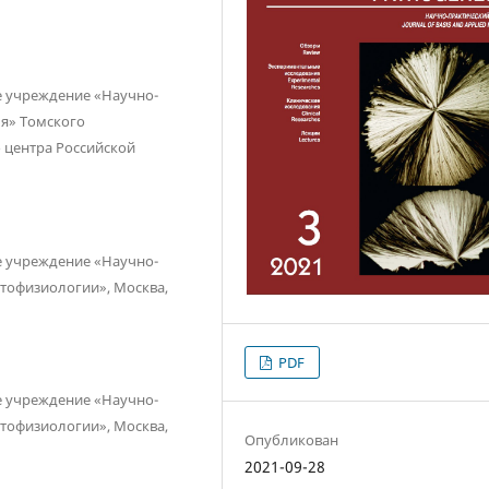
е учреждение «Научно-
ья» Томского
 центра Российской
е учреждение «Научно-
атофизиологии», Москва,
PDF
е учреждение «Научно-
атофизиологии», Москва,
Опубликован
2021-09-28