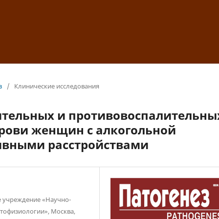
з
/
Клинические исследования
тельных и противовоспалительны
крови женщин с алкогольной
ивными расстройствами
е учреждение «Научно-
атофизиологии», Москва,