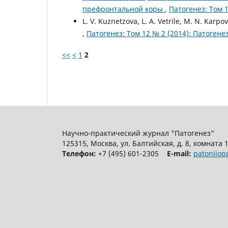
префронтальной коры
,
Патогенез: Том 1
L. V. Kuznetzova, L. A. Vetrile, M. N. Karpo
,
Патогенез: Том 12 № 2 (2014): Патогене
<<
<
1
2
Научно-практический журнал "Патогенез"
125315, Москва, ул. Балтийская, д. 8, комната 
Телефон:
+7 (495) 601-2305
E-mail:
patoniio