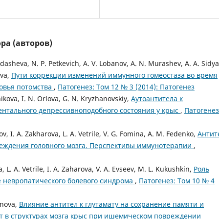
ра (авторов)
dasheva, N. P. Petkevich, A. V. Lobanov, A. N. Murashev, A. A. Sidya
ova,
Пути коррекции изменений иммунного гомеостаза во время
ровья потомства
,
Патогенез: Том 12 № 3 (2014): Патогенез
ikova, I. N. Orlova, G. N. Kryzhanovskiy,
Аутоантитела к
нтального депрессивноподобного состояния у крыс
,
Патогенез
ov, I. A. Zakharova, L. A. Vetrile, V. G. Fomina, A. M. Fedenko,
Антит
реждения головного мозга. Перспективы иммунотерапии
,
a, L. A. Vetrile, I. A. Zaharova, V. A. Evseev, M. L. Kukushkin,
Роль
зе невропатического болевого синдрома
,
Патогенез: Том 10 № 4
anova,
Влияние антител к глутамату на сохранение памяти и
 в структурах мозга крыс при ишемическом повреждении