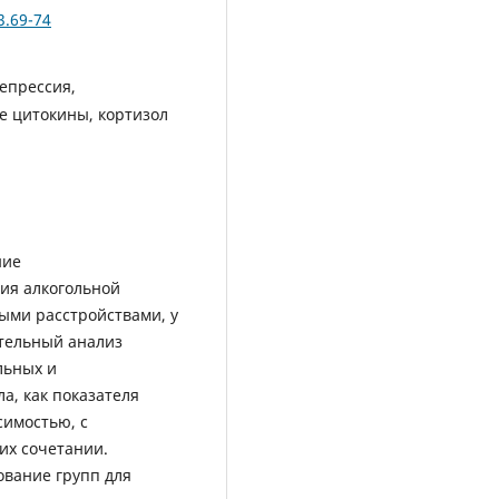
3.69-74
депрессия,
 цитокины, кортизол
ние
ия алкогольной
ыми расстройствами, у
ительный анализ
льных и
а, как показателя
симостью, с
их сочетании.
вание групп для