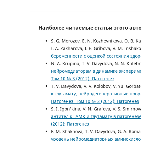
Наиболее читаемые статьи этого авто
S. G. Morozov, E. N. Kozhevnikova, O. B. Ka
I. A. Zakharova, I. E. Gribova, V. M. Inshak
беременности с оценкой состояния здо
N. A. Krupina, T. V. Davydova, N. N. Khlebn
нейромедиаторам в динамике экспериме
Том 10 № 3 (2012): Патогенез
T. V. Davydova, V. V. Kolobov, V. Yu. Gorbat
к глутамату, нейродегенеративные пов
Патогенез: Том 10 № 3 (2012): Патогенез
S. I. Igon'kina, V. N. Grafova, V. S. Smirnov
антител к ГАМК и глутамату в патогене
(2012): Патогенез
F. M. Shakhova, T. V. Davydova, G. A. Rom
уровень нейромедиаторных аминокислот