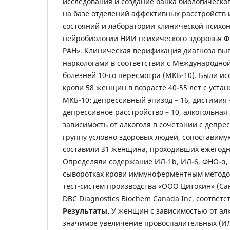
исследования и создание банка биологическ
на базе отделений аффективных расстройств 
состояний и лаборатории клинической психо
нейробиологии НИИ психического здоровья 
РАН». Клиническая верификация диагноза вы
наркологами в соответствии с Международно
болезней 10-го пересмотра (МКБ-10). Были и
крови 58 женщин в возрасте 40-55 лет с уста
МКБ-10: депрессивный эпизод – 16, дистимия 
депрессивное расстройство – 10, алкогольная 
зависимость от алкоголя в сочетании с депре
группу условно здоровых людей, сопоставимую
составили 31 женщина, проходивших ежегод
Определяли содержание ИЛ-1b, ИЛ-6, ФНО-α, 
сыворотках крови иммуноферментным методо
тест-систем производства «ООО Цитокин» (Са
DBC Diagnostics Biochem Canada Inc, соответс
Результаты.
У женщин с зависимостью от ал
значимое увеличение провоспалительных (ИЛ