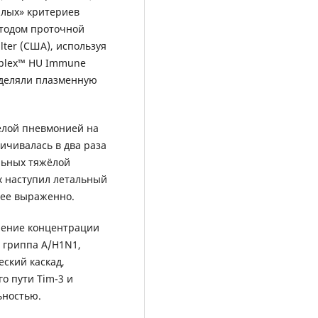
алых» критериев
етодом проточной
ter (США), используя
Dplex™ HU Immune
ределяли плазменную
ёлой пневмонией на
ичивалась в два раза
ольных тяжёлой
х наступил летальный
лее выраженно.
чение концентрации
 гриппа A/H1N1,
еский каскад,
о пути Tim-3 и
ьностью.