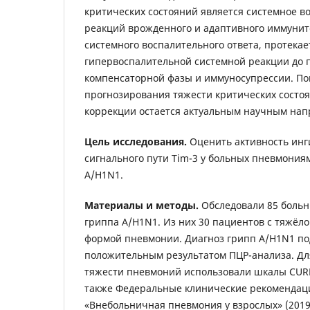
критических состояний является системное в
реакций врожденного и адаптивного иммунит
системного воспалительного ответа, протекает
гипервоспалительной системной реакции до 
компенсаторной фазы и иммуносупрессии. По
прогнозирования тяжести критических состо
коррекции остается актуальным научным нап
Цель исследования.
Оценить активность ин
сигнального пути Tim-3 у больных пневмония
A/H1N1.
Материалы и методы.
Обследовали 85 больн
гриппа A/H1N1. Из них 30 пациентов с тяжёло
формой пневмонии. Диагноз грипп A/H1N1 п
положительным результатом ПЦР-анализа. Дл
тяжести пневмоний использовали шкалы CURB
также Федеральные клинические рекомендац
«Внебольничная пневмония у взрослых» (2019