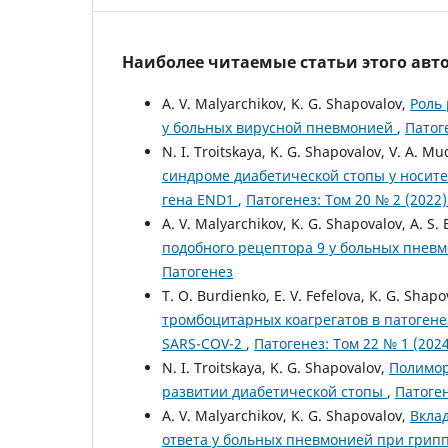
Наиболее читаемые статьи этого авто
A. V. Malyarchikov, K. G. Shapovalov,
Роль
у больных вирусной пневмонией
,
Патог
N. I. Troitskaya, K. G. Shapovalov, V. A. M
синдроме диабетической стопы у носит
гена END1
,
Патогенез: Том 20 № 2 (2022)
A. V. Malyarchikov, K. G. Shapovalov, A. S
подобного рецептора 9 у больных пнев
Патогенез
T. O. Burdienko, E. V. Fefelova, K. G. Shapo
тромбоцитарных коагрегатов в патоген
SARS-COV-2
,
Патогенез: Том 22 № 1 (2024
N. I. Troitskaya, K. G. Shapovalov,
Полимор
развитии диабетической стопы
,
Патоген
A. V. Malyarchikov, K. G. Shapovalov,
Вклад
ответа у больных пневмонией при грип