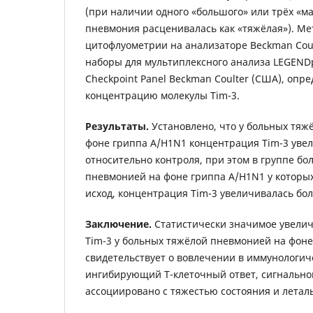
(при наличии одного «большого» или трёх «м
пневмония расценивалась как «тяжёлая»). М
цитофлуометрии на анализаторе Beckman Coul
наборы для мультиплексного анализа LEGEN
Checkpoint Panel Beckman Coulter (США), оп
концентрацию молекулы Tim-3.
Результаты.
Установлено, что у больных тяж
фоне гриппа A/H1N1 концентрация Tim-3 увел
относительно контроля, при этом в группе б
пневмонией на фоне гриппа A/H1N1 у которы
исход, концентрация Tim-3 увеличивалась бо
Заключение.
Статистически значимое увели
Tim-3 у больных тяжёлой пневмонией на фоне
свидетельствует о вовлечении в иммунологич
ингибирующий Т-клеточный ответ, сигнальног
ассоциировано с тяжестью состояния и летал