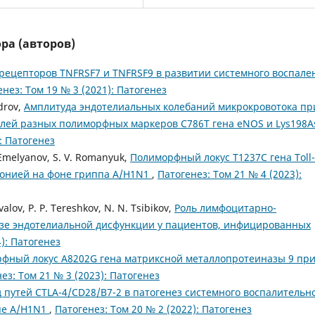
ра (авторов)
 рецепторов TNFRSF7 и TNFRSF9 в развитии системного воспале
енез: Том 19 № 3 (2021): Патогенез
udrov,
Амплитуда эндотелиальных колебаний микрокровотока пр
елей разных полиморфных маркеров C786T гена eNOS и Lys198A
: Патогенез
. Emelyanov, S. V. Romanyuk,
Полиморфный локус T1237C гена Тоll-
монией на фоне гриппа A/H1N1
,
Патогенез: Том 21 № 4 (2023):
valov, P. P. Tereshkov, N. N. Tsibikov,
Роль лимфоцитарно-
езе эндотелиальной дисфункции у пациентов, инфицированных
): Патогенез
фный локус A8202G гена матриксной металлопротеиназы 9 пр
ез: Том 21 № 3 (2023): Патогенез
 путей CTLA-4/CD28/B7-2 в патогенез системного воспалительн
пе A/Н1N1
,
Патогенез: Том 20 № 2 (2022): Патогенез