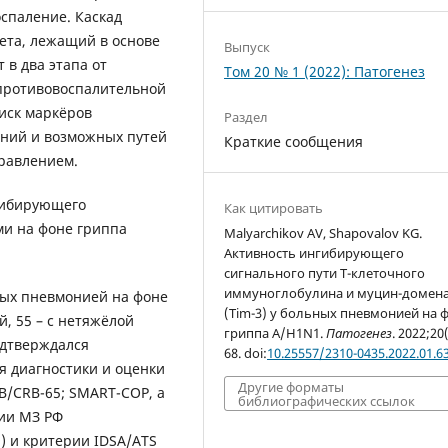
оспаление. Каскад
ета, лежащий в основе
Выпуск
 в два этапа от
Том 20 № 1 (2022): Патогенез
противовоспалительной
иск маркёров
Раздел
яний и возможных путей
Краткие сообщения
равлением.
гибирующего
Как цитировать
ми на фоне гриппа
Malyarchikov AV, Shapovalov KG.
Активность ингибирующего
сигнального пути T-клеточного
иммуноглобулина и муцин-домена
ых пневмонией на фоне
(Tim-3) у больных пневмонией на 
й, 55 – с нетяжёлой
гриппа A/H1N1.
Патогенез
. 2022;20
одтверждался
68. doi:
10.25557/2310-0435.2022.01.6
я диагностики и оценки
Другие форматы
/CRB-65; SMART-COP, а
библиографических ссылок
ии МЗ РФ
) и критерии IDSA/ATS