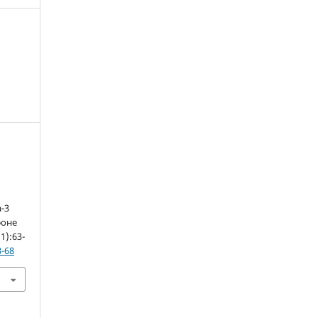
-3
фоне
(1):63-
3-68