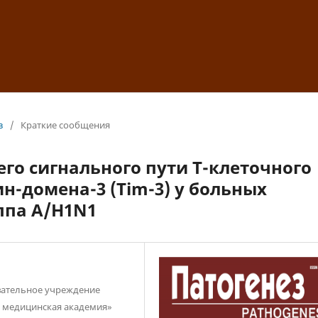
з
/
Краткие сообщения
о сигнального пути T-клеточного
-домена-3 (Tim-3) у больных
ппа A/H1N1
вательное учреждение
я медицинская академия»