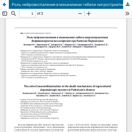
Роль нейровоспаления в механизмах гибели нигростриатных дофаминергических нейронов при болезни Паркинсона