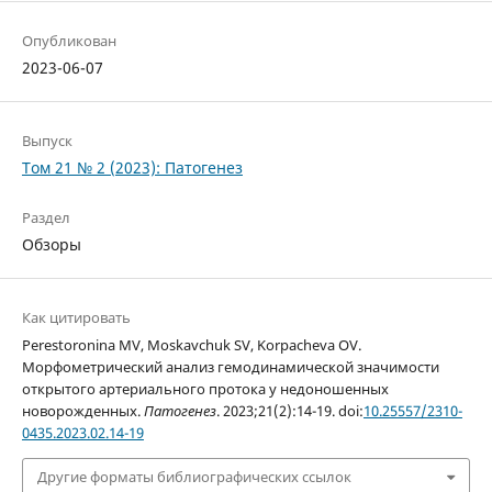
Опубликован
2023-06-07
Выпуск
Том 21 № 2 (2023): Патогенез
Раздел
Обзоры
Как цитировать
Perestoronina MV, Moskavchuk SV, Korpacheva OV.
Морфометрический анализ гемодинамической значимости
открытого артериального протока у недоношенных
новорожденных.
Патогенез
. 2023;21(2):14-19. doi:
10.25557/2310-
0435.2023.02.14-19
Другие форматы библиографических ссылок