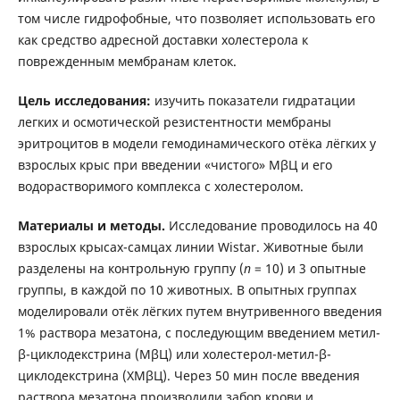
том числе гидрофобные, что позволяет использовать его
как средство адресной доставки холестерола к
поврежденным мембранам клеток.
Цель исследования:
изучить показатели гидратации
легких и осмотической резистентности мембраны
эритроцитов в модели гемодинамического отёка лёгких у
взрослых крыс при введении «чистого» МβЦ и его
водорастворимого комплекса с холестеролом.
Материалы и методы.
Исследование проводилось на 40
взрослых крысах-самцах линии Wistar. Животные были
разделены на контрольную группу (
n
= 10) и 3 опытные
группы, в каждой по 10 животных. В опытных группах
моделировали отёк лёгких путем внутривенного введения
1% раствора мезатона, с последующим введением метил-
β-циклодекстрина (МβЦ) или холестерол-метил-β-
циклодекстрина (ХМβЦ). Через 50 мин после введения
раствора мезатона производили забор крови и