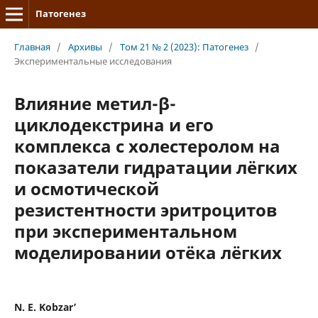
Патогенез
Главная
/
Архивы
/
Том 21 № 2 (2023): Патогенез
/
Экспериментальные исследования
Влияние метил-β-
циклодекстрина и его
комплекса с холестеролом на
показатели гидратации лёгких
и осмотической
резистентности эритроцитов
при экспериментальном
моделировании отёка лёгких
N. E. Kobzar’