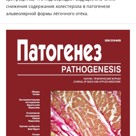
снижения содержания холестерола в патогенезе
альвеолярной формы лёгочного отёка.