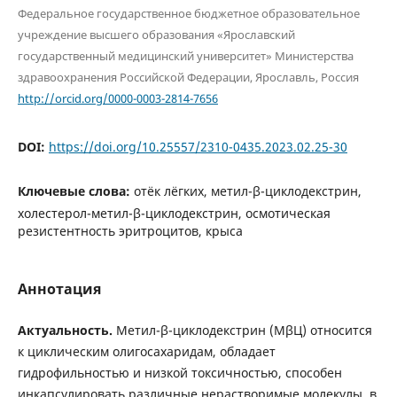
Федеральное государственное бюджетное образовательное
учреждение высшего образования «Ярославский
государственный медицинский университет» Министерства
здравоохранения Российской Федерации, Ярославль, Россия
http://orcid.org/0000-0003-2814-7656
DOI:
https://doi.org/10.25557/2310-0435.2023.02.25-30
Ключевые слова:
отёк лёгких, метил-β-циклодекстрин,
холестерол-метил-β-циклодекстрин, осмотическая
резистентность эритроцитов, крыса
Аннотация
Актуальность.
Метил-β-циклодекстрин (МβЦ) относится
к циклическим олигосахаридам, обладает
гидрофильностью и низкой токсичностью, способен
инкапсулировать различные нерастворимые молекулы, в