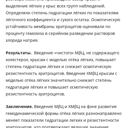
выделение лёгких у крыс всех групп наблюдений.
Определяли степень гидратации лёгких по показателям
лёгочного коэффициента и сухого остатка. Осмотическую
устойчивость мембраны эритроцитов оценивали по
проценту гемолиза в серийном разведении растворов
хлорида натрия.
Результаты.
Введение «чистого» МβЦ, не содержащего
холестерол, крысам с моделью отёка лёгких, повышает
степень гидратации лёгких и снижает осмотическую
резистентность эритроцитов. Введение ХМβЦ крысам с
моделью отёка лёгких значительно снижает степень
гидратации лёгких и повышает осмотическую
резистентность эритроцитов.
Заключение.
Введение МβЦ и ХМβЦ на фоне развития
гемодинамической формы отёка лёгких разнонаправлено
меняет показатели гидратации легких и резистентности
эритроцитов, что подтверждает ведущее значение