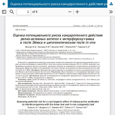
Оценка потенциального риска канцерогенного действия релиз-активных антител к интерферону-гамма в тесте Эймса и цитогенетическом тесте in vivo