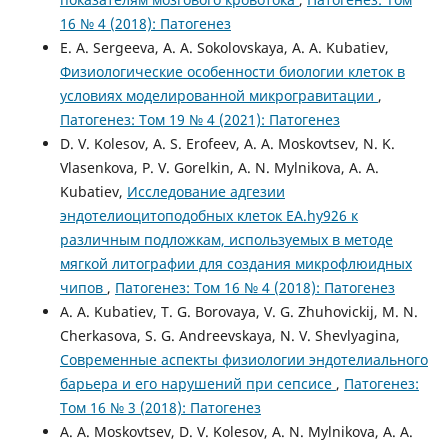
16 № 4 (2018): Патогенез
E. A. Sergeeva, A. A. Sokolovskaya, A. A. Kubatiev,
Физиологические особенности биологии клеток в
условиях моделированной микрогравитации
,
Патогенез: Том 19 № 4 (2021): Патогенез
D. V. Kolesov, A. S. Erofeev, A. A. Moskovtsev, N. K.
Vlasenkova, P. V. Gorelkin, A. N. Mylnikova, A. A.
Kubatiev,
Исследование адгезии
эндотелиоцитоподобных клеток EA.hy926 к
различным подложкам, используемых в методе
мягкой литографии для создания микрофлюидных
чипов
,
Патогенез: Том 16 № 4 (2018): Патогенез
A. A. Kubatiev, T. G. Borovaya, V. G. Zhuhovickij, M. N.
Cherkasova, S. G. Andreevskaya, N. V. Shevlyagina,
Современные аспекты физиологии эндотелиального
барьера и его нарушений при сепсисе
,
Патогенез:
Том 16 № 3 (2018): Патогенез
A. A. Moskovtsev, D. V. Kolesov, A. N. Mylnikova, A. A.