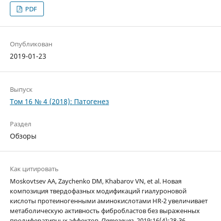
PDF
Опубликован
2019-01-23
Выпуск
Том 16 № 4 (2018): Патогенез
Раздел
Обзоры
Как цитировать
Moskovtsev AA, Zaychenko DM, Khabarov VN, et al. Новая
композиция твердофазных модификаций гиалуроновой
кислоты протеиногенными аминокислотами HR-2 увеличивает
метаболическую активность фибробластов без выраженных
пролиферативных эффектов.
Патогенез
. 2019;16(4):28-36.