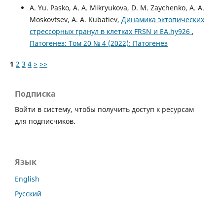
A. Yu. Pasko, A. A. Mikryukova, D. M. Zaychenko, A. A.
Moskovtsev, A. A. Kubatiev,
Динамика эктопических
стрессорных гранул в клетках FRSN и EA.hy926
,
Патогенез: Том 20 № 4 (2022): Патогенез
1
2
3
4
>
>>
Подписка
Войти в систему, чтобы получить доступ к ресурсам
для подписчиков.
Язык
English
Русский