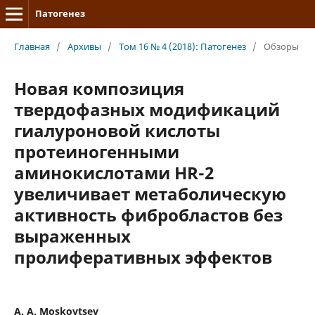
Патогенез
Главная
/
Архивы
/
Том 16 № 4 (2018): Патогенез
/
Обзоры
Новая композиция
твердофазных модификаций
гиалуроновой кислоты
протеиногенными
аминокислотами HR-2
увеличивает метаболическую
активность фибробластов без
выраженных
пролиферативных эффектов
A. A. Moskovtsev