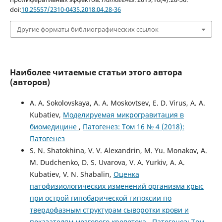
doi:
10.25557/2310-0435.2018.04.28-36
Другие форматы библиографических ссылок
Наиболее читаемые статьи этого автора
(авторов)
A. A. Sokolovskaya, A. A. Moskovtsev, E. D. Virus, A. A.
Kubatiev,
Моделируемая микрогравитация в
биомедицине
,
Патогенез: Том 16 № 4 (2018):
Патогенез
S. N. Shatokhina, V. V. Alexandrin, M. Yu. Monakov, A.
M. Dudchenko, D. S. Uvarovа, V. A. Yurkiv, A. A.
Kubatiev, V. N. Shabalin,
Оценка
патофизиологических изменений организма крыс
при острой гипобарической гипоксии по
твердофазным структурам сыворотки крови и
показателям мозгового кровотока
,
Патогенез: Том