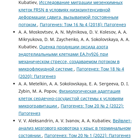
Kubatiev,
Исследование миграции мезенхимных
клеток FRSN в условиях низкоинтенсивной
деформации сдвига, вызываемой постоянным
потоком
,
Патогенез: Том 16 № 4 (2018): Патогенез
A. A. Moskovtsev, A. N. Mylnikova, D. V. Kolesov, A. A.
Mikryukova, D. M. Zaychenko, A. A. Sokolovskaya, A. A.
Kubatiev,
Оценка продукции оксида азота
эндотелиальными клетками EA.hy926 при
механическом стрессе, создаваемом потоком в
микрофлюидной системе
,
Патогенез: Том 18 № 4
(2020): Патогенез
A. A. Metelkin, A. A. Sokolovskaya, E. A. Sergeeva, D. I.
Zybin, M. A. Popov,
Физиологическая адаптация
клеток сердечно-сосудистой системы к условиям
микрогравитации
,
Патогенез: Том 20 № 2 (2022):
Патогенез
V. V. Aleksandrin, A. V. Ivanov, A. A. Kubatiev,
Вейвлет-
анализ мозгового кровотока у крыс в терминальном
состоянии
,
Патогенез: Том 20 № 1 (2022): Патогенез