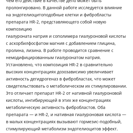
чем его действие в качестве депо может быть
пролонгировано. В данной работе исследуется влияние
на эндотелиоцитоподобные клетки и фибробласты
препарата HR-2, представляющего собой новую
композицию
гиалуроната натрия и сополимера гиалуроновой кислоты
с аскорбилфосфатом магния с добавлением глицина,
пролина, лизина. В работе проводится сравнение с
немодифицированным гиалуронатом натрия.
Установлено, что композиция HR-2 в сравнительно
высоких концентрациях дозозависимо увеличивает
активность дегидрогеназ в фибробластах, что может
свидетельствовать о метаболическом их стимулировании.
Это отличает препарат HR-2 от нативной гиалуроновой
кислоты, ингибирующей в этих же концентрациях
метаболическую активность фибробластов. Оба
препарата ― и HR-2, и нативная гиалуроновая кислота ―
в малых концентрациях вызывают гормезис-подобный,
стимулирующий метаболизм эндотелиоцитов эффект.