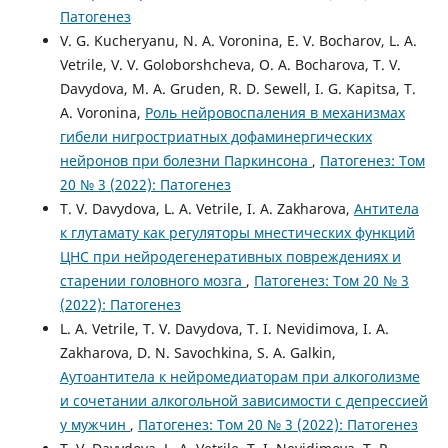
Патогенез
V. G. Kucheryanu, N. A. Voronina, E. V. Bocharov, L. A.
Vetrile, V. V. Goloborshcheva, O. A. Bocharova, T. V.
Davydova, M. A. Gruden, R. D. Sewell, I. G. Kapitsa, T.
A. Voronina,
Роль нейровоспаления в механизмах
гибели нигростриатных дофаминергических
нейронов при болезни Паркинсона
,
Патогенез: Том
20 № 3 (2022): Патогенез
T. V. Davydova, L. A. Vetrile, I. A. Zakharova,
Антитела
к глутамату как регуляторы мнестических функций
ЦНС при нейродегенеративных повреждениях и
старении головного мозга
,
Патогенез: Том 20 № 3
(2022): Патогенез
L. A. Vetrile, T. V. Davydova, T. I. Nevidimova, I. A.
Zakharova, D. N. Savochkina, S. A. Galkin,
Аутоантитела к нейромедиаторам при алкоголизме
и сочетании алкогольной зависимости с депрессией
у мужчин
,
Патогенез: Том 20 № 3 (2022): Патогенез