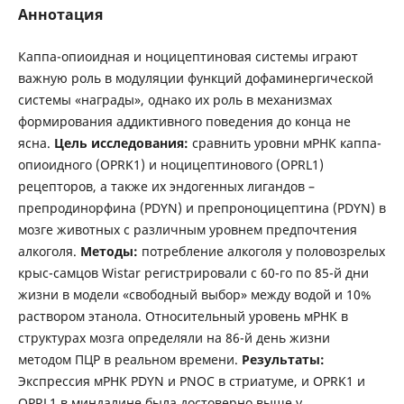
Аннотация
Каппа-опиоидная и ноцицептиновая системы играют
важную роль в модуляции функций дофаминергической
системы «награды», однако их роль в механизмах
формирования аддиктивного поведения до конца не
ясна.
Цель исследования:
сравнить уровни мРНК каппа-
опиоидного (OPRK1) и ноцицептинового (OPRL1)
рецепторов, а также их эндогенных лигандов –
препродинорфина (PDYN) и препроноцицептина (PDYN) в
мозге животных с различным уровнем предпочтения
алкоголя.
Методы:
потребление алкоголя у половозрелых
крыс-самцов Wistar регистрировали с 60-го по 85-й дни
жизни в модели «свободный выбор» между водой и 10%
раствором этанола. Относительный уровень мРНК в
структурах мозга определяли на 86-й день жизни
методом ПЦР в реальном времени.
Результаты:
Экспрессия мРНК PDYN и PNOC в стриатуме, и OPRK1 и
OPRL1 в миндалине была достоверно выше у