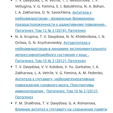
T. V. Davydova, L. A. Vetrile, T. I. Nevidimova, T. P.
Vetlugina, V. G. Fomina, E. I. Batukhtina, N. A. Bohan,
I. A. Zakharova, D. N. Savochkina,
Антитела к
нейромедиаторам – возможные биомаркеры
предрасположенности к аддиктивному поведению
,
Патогенез: Том 12 № 3 (2014): Патогенез
N. A. Krupina, T. V. Davydova, N. N. Khlebnikova, I. N.
Orlova, G. N. Kryzhanovskiy,
Аутоантитела к
нейромедиаторам в динамике экспериментального
депрессивноподобного состояния у крыс
,
Патогенез: Том 10 № 3 (2012): Патогенез
T. V. Davydova, V. V. Kolobov, V. Yu. Gorbatov, I. A.
Zakharova, L. A. Vetrile, V. G. Fomina, A. M. Fedenko,
Антитела к глутамату, нейродегенеративные
повреждения головного мозга. Перспективы
иммунотерапии
,
Патогенез: Том 10 № 3 (2012):
Патогенез
F. M. Shakhova, T. V. Davydova, G. A. Romanova,
Влияние антител к глутамату на сохранение памяти