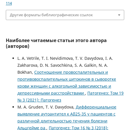
114
Другие форматы библиографических ссылок
Наиболее читаемые статьи этого автора
(авторов)
L. A. Vetrile, T. I. Nevidimova, T. V. Davydova, I. A.
Zakharova, D. N. Savochkina, S. A. Galkin, N. A.
Bokhan,
Соотношение провоспалительных и
противовоспалительных цитокинов в сыворотке
крови женщин с алкогольной зависимостью и
депрессивными расстройствами
,
Патогенез: Том 19
№ 3 (2021): Патогенез
M. A. Gruden, T. V. Davydova,
Дифференциальное
выявление аутоантител к Aβ25-35 у пациентов с
различной длительностью течения болезни
Альцгейме ра
,
Патогенез: Том 16 № 3 (2018):