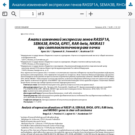
Анализ изменений экспрессии генов RASSF1A, SEMA3B, RHOA, GPX1, RAR-beta, NKIRAS1 при светлоклеточном раке почки