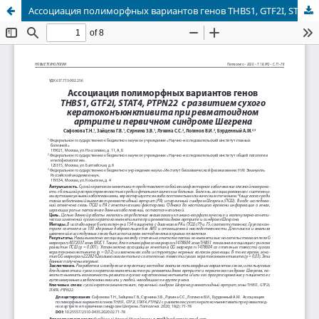
Ассоциация полиморфных вариантов генов THBS1, GTF2I, STAT4, PTPN22 с развитием сухого кератоконъюнктивита при ревматоидном артрите и первичном синдроме Шегрена