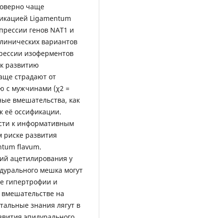
товерно чаще
фикацией Ligamentum
прессии генов NAT1 и
клинических вариантов
прессии изоферментов
 к развитию
аще страдают от
ю с мужчинами (χ2 =
вные вмешательства, как
к её оссификации.
ести к информативным
 риске развития
tum flavum.
ий ацетилирования у
 дурального мешка могут
е гипертрофии и
 вмешательстве на
тальные знания лягут в
звития эпидурального