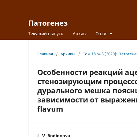
Патогенез
Текущий выпуск
Архив
О нас
Главная
/
Архивы
/
Том 18 № 3 (2020): Патогене
Особенности реакций ац
стенозирующим процессо
дурального мешка поясн
зависимости от выражен
flavum
L. V. Rodionova