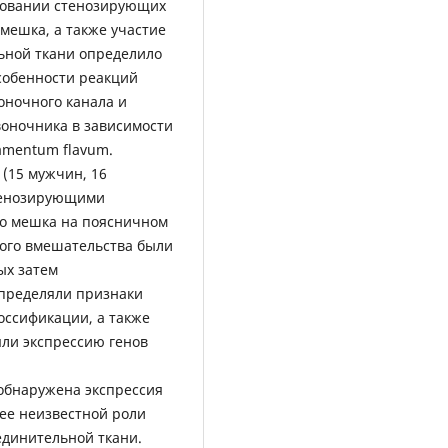
ировании стенозирующих
мешка, а также участие
ьной ткани определило
особенности реакций
оночного канала и
воночника в зависимости
amentum flavum.
(15 мужчин, 16
стенозирующими
го мешка на поясничном
ного вмешательства были
ых затем
пределяли признаки
оссификации, а также
яли экспрессию генов
обнаружена экспрессия
нее неизвестной роли
единительной ткани.