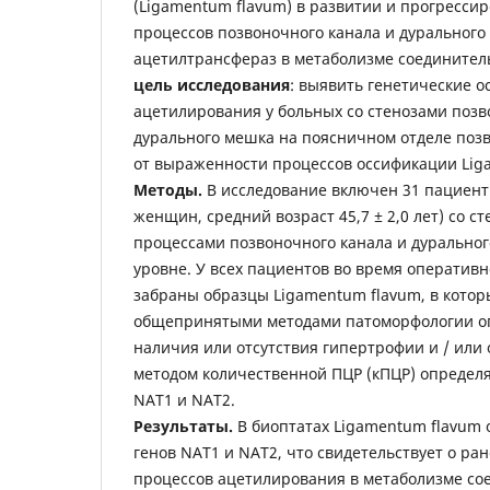
(Ligamentum flavum) в развитии и прогресс
процессов позвоночного канала и дурального 
ацетилтрансфераз в метаболизме соединител
цель исследования
: выявить генетические 
ацетилирования у больных со стенозами позв
дурального мешка на поясничном отделе поз
от выраженности процессов оссификации Lig
Методы.
В исследование включен 31 пациент 
женщин, средний возраст 45,7 ± 2,0 лет) со 
процессами позвоночного канала и дурально
уровне. У всех пациентов во время оператив
забраны образцы Ligamentum flavum, в котор
общепринятыми методами патоморфологии о
наличия или отсутствия гипертрофии и / или 
методом количественной ПЦР (кПЦР) определ
NAT1 и NAT2.
Результаты.
В биоптатах Ligamentum flavum 
генов NAT1 и NAT2, что свидетельствует о ра
процессов ацетилирования в метаболизме со