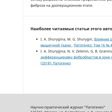
фиброза на дооперационном этапе.
Наиболее читаемые статьи этого авто
I. A. Shurygina, M. G. Shurygin,
Влияние 
мышечной ткани
,
Патогенез: Том 16 № 4
I. A. Shurygina, N. V. Zelenin, G. B. Grani
дифференцировку фибробластов в зоне
(2018): Патогенез
Научно-практический журнал "Патогенез"