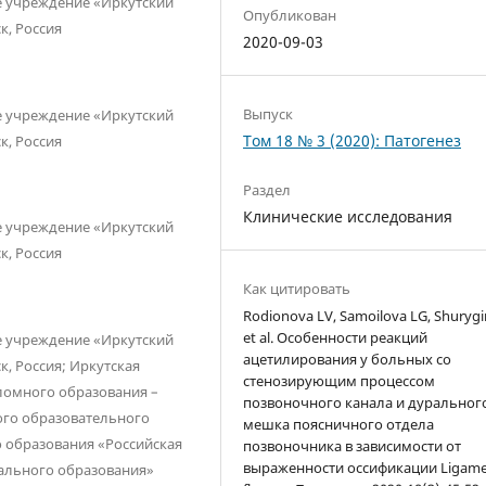
е учреждение «Иркутский
Опубликован
к, Россия
2020-09-03
Выпуск
е учреждение «Иркутский
Том 18 № 3 (2020): Патогенез
к, Россия
Раздел
Клинические исследования
е учреждение «Иркутский
к, Россия
Как цитировать
Rodionova LV, Samoilova LG, Shurygin
et al. Особенности реакций
е учреждение «Иркутский
ацетилирования у больных со
, Россия; Иркутская
стенозирующим процессом
ломного образования –
позвоночного канала и дуральног
ого образовательного
мешка поясничного отдела
 образования «Российская
позвоночника в зависимости от
выраженности оссификации Ligam
ального образования»