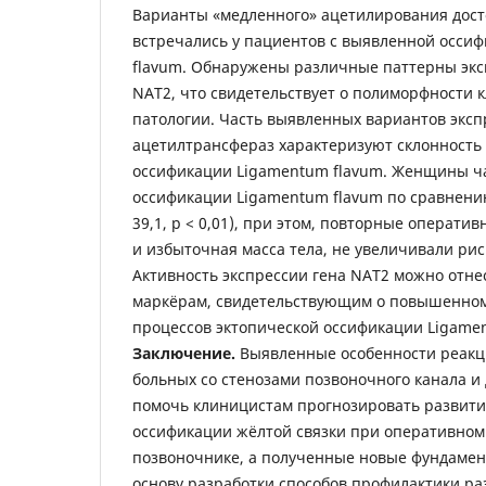
Варианты «медленного» ацетилирования дос
встречались у пациентов с выявленной осси
flavum. Обнаружены различные паттерны экс
NAT2, что свидетельствует о полиморфности 
патологии. Часть выявленных вариантов экс
ацетилтрансфераз характеризуют склонность
оссификации Ligamentum flavum. Женщины ч
оссификации Ligamentum flavum по сравнени
39,1, р < 0,01), при этом, повторные операти
и избыточная масса тела, не увеличивали рис
Активность экспрессии гена NAT2 можно отн
маркёрам, свидетельствующим о повышенном
процессов эктопической оссификации Ligamen
Заключение.
Выявленные особенности реакц
больных со стенозами позвоночного канала и
помочь клиницистам прогнозировать развити
оссификации жёлтой связки при оперативном
позвоночнике, а полученные новые фундамен
основу разработки способов профилактики ра