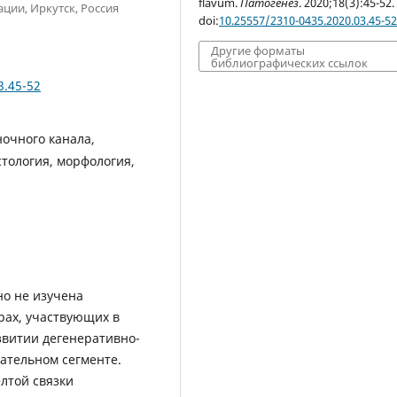
flavum.
Патогенез
. 2020;18(3):45-52.
ции, Иркутск, Россия
doi:
10.25557/2310-0435.2020.03.45-5
Другие форматы
библиографических ссылок
3.45-52
ночного канала,
стология, морфология,
о не изучена
рах, участвующих в
звитии дегенеративно-
ательном сегменте.
лтой связки