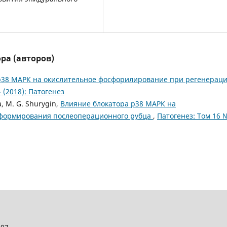
ра (авторов)
р38 МАРК на окислительное фосфорилирование при регенерац
 (2018): Патогенез
na, M. G. Shurygin,
Влияние блокатора р38 МАРК на
 формирования послеоперационного рубца
,
Патогенез: Том 16 