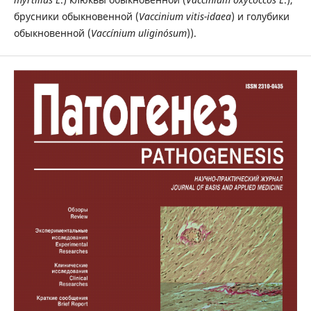
брусники обыкновенной (
Vaccinium vitis-idaea
) и голубики
обыкновенной (
Vaccínium uliginósum
)).