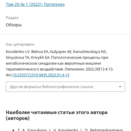
Том 20 № 1 (2022): Патогенез
Раздел
Обзоры
Как цитировать
Kovalenko LV, Belova EA, Gulyayev AE, Kavushevskaya NS,
Sinyukova TA, Krivykh EA. Патологические процессы при
метаболическом синдроме как вероятные мишени
терапевтического воздействия.
Патогенез
. 2022;20(1):4-13.
doi:
10.25557/2310-0435.2022.01.4-13
Другие форматы библиографических ссылок
Наиболее читаемые статьи этого автора
(авторов)
T. A. Sinyukova, L. V. Kovalenko, L. D. Belotserkovtseva,