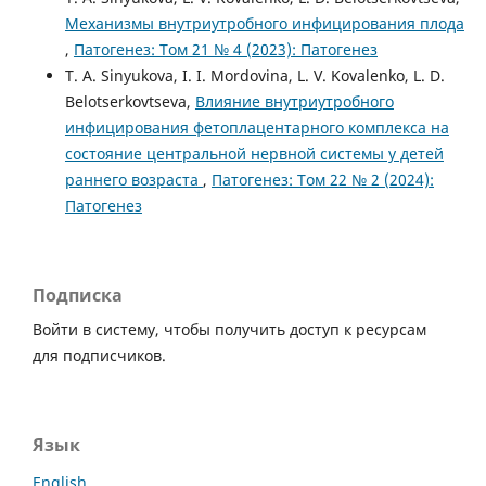
Механизмы внутриутробного инфицирования плода
,
Патогенез: Том 21 № 4 (2023): Патогенез
T. A. Sinyukova, I. I. Mordovina, L. V. Kovalenko, L. D.
Belotserkovtseva,
Влияние внутриутробного
инфицирования фетоплацентарного комплекса на
состояние центральной нервной системы у детей
раннего возраста
,
Патогенез: Том 22 № 2 (2024):
Патогенез
Подписка
Войти в систему, чтобы получить доступ к ресурсам
для подписчиков.
Язык
English