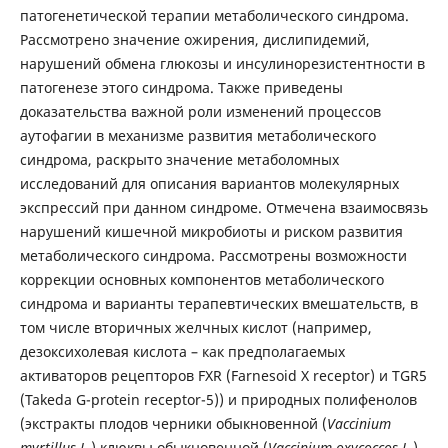
патогенетической терапии метаболического синдрома.
Рассмотрено значение ожирения, дислипидемий,
нарушений обмена глюкозы и инсулинорезистентности в
патогенезе этого синдрома. Также приведены
доказательства важной роли изменений процессов
аутофагии в механизме развития метаболического
синдрома, раскрыто значение метаболомных
исследований для описания вариантов молекулярных
экспрессий при данном синдроме. Отмечена взаимосвязь
нарушений кишечной микробиоты и риском развития
метаболического синдрома. Рассмотрены возможности
коррекции основных компонентов метаболического
синдрома и варианты терапевтических вмешательств, в
том числе вторичных желчных кислот (например,
дезоксихолевая кислота – как предполагаемых
активаторов рецепторов FXR (Farnesoid X receptor) и TGR5
(Takeda G-protein receptor-5)) и природных полифенолов
(экстракты плодов черники обыкновенной (
Vaccinium
myrtillus L
.) клюквы обыкновенной (
Vaccinium oxycoccos L
.),