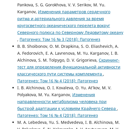
Pankova, S. G. Gorokhova, V. V. Serikov, M. Yu.
Karganov,
Изменения параметров сердечного
ритма и артериального давления за время
кругосветного океанического перелета вокруг
Северного полюса по Северному Ледовитому океану
,
Патогенез: Том 16 № 3 (2018): Патогенез
B. B. Shoibonov, O. M. Drapkina, S. O. Eliashevich, A.
A. Fedorovich, E. A. Lavrenova, M. Yu. Karganov, I. B.
Alchinova, S. M. Tolpygo, D. V. Grigorieva,
Скрининг-
тест для определения функциональной активности
классического пути системы комплемента
,
Патогенез: Том 16 № 4 (2018): Патогенез
I. B. Alchinova, O. I. Kovaleva, O. Yu. At’kov, M. V.
Polyakova, M. Yu. Karganov,
Изменения
направленности метаболизма человека при
быстрой адаптации к условиям Крайнего Севера
,
Патогенез: Том 16 № 4 (2018): Патогенез
M. A. Lebedeva, Yu. S. Medvedeva, I. B. Alchinova, M.