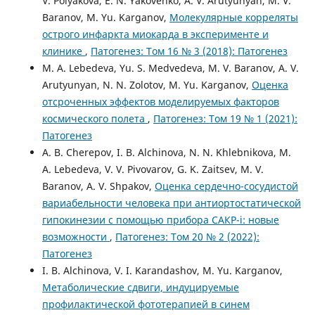
V. Polyakova, E. N. Yakovenko, A. V. Arutyunyan, M. V.
Baranov, M. Yu. Karganov,
Молекулярные корреляты
острого инфаркта миокарда в эксперименте и
клинике
,
Патогенез: Том 16 № 3 (2018): Патогенез
M. A. Lebedeva, Yu. S. Medvedeva, M. V. Baranov, A. V.
Arutyunyan, N. N. Zolotov, M. Yu. Karganov,
Оценка
отсроченных эффектов моделируемых факторов
космического полета
,
Патогенез: Том 19 № 1 (2021):
Патогенез
A. B. Cherepov, I. B. Alchinova, N. N. Khlebnikova, M.
A. Lebedeva, V. V. Pivovarov, G. K. Zaitsev, M. V.
Baranov, A. V. Shpakov,
Оценка сердечно-сосудистой
вариабельности человека при антиортостатической
гипокинезии с помощью прибора САКР-i: новые
возможности
,
Патогенез: Том 20 № 2 (2022):
Патогенез
I. B. Alchinova, V. I. Karandashov, M. Yu. Karganov,
Метаболические сдвиги, индуцируемые
профилактической фототерапией в синем