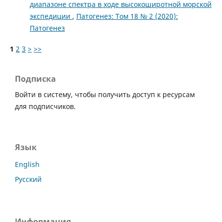
диапазоне спектра в ходе высокоширотной морской
экспедиции
,
Патогенез: Том 18 № 2 (2020):
Патогенез
1
2
3
>
>>
Подписка
Войти в систему, чтобы получить доступ к ресурсам
для подписчиков.
Язык
English
Русский
Информация