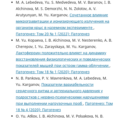
M. A. Lebedeva, Yu. S. Medvedeva, M. V. Baranov, I. B.
Alchinova, M. S. Demorzhi, N. N. Zolotov, A. V.
Arutyunyan, M. Yu. Karganov,
Сочетанное влияние
микрогравитации и ионизирующего излучения на
организм крыс в наземном эксперименте
,
Патогенез: Том 20 № 1 (2022): Патогенез
M. Yu. Kopaeva, I. B. Alchinova, M. V. Nesterenko, A. B.
Cherepov, I. Yu. Zarayskaya, M. Yu. Karganov,
Лактоферрин положительно влияет на динамику
восстановления физиологических и поведенческих
показателей мышей при остром гамма-облучении
,
Патогенез: Том 18 № 1 (2020): Патогенез
N. B. Pankova, P. V. Mavrenkova, M. A. Lebedeva, M.
Yu. Karganov,
Показатели вариабельности
сердечного ритма и артериального давления у
подростков с нервно-психическими нарушениями
при выполнении нагрузочных проб
,
Патогенез: Том
18 № 4 (2020): Патогенез
O. Yu. At`kov, I. B. Alchinova, M. V. Polyakova, N. B.