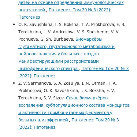
детей на основе определения иммунологических
показателей
,
Патогенез: Том 20 № 3 (2022):
Патогенез
O. K. Savushkina, I. S. Boksha, T. A. Prokhorova, E. B.
Tereshkina, L. V. Androsova, V. S. Sheshenin, V. V.
Pochueva, G. Sh. Burbaeva,
Биомаркёры
глутаматного, глутатионового метаболизма и
нейровоспаления у больных с поздно
манифестирующими расстройствами
шизофренического спектра
,
Патогенез: Том 20 № 3
(2022): Патогенез
Z. V. Sarmanova, S. A. Zozulya, I. N. Otman, T. A.
Prokhorova, O. K. Savushkina, I. S. Boksha, E. V.
Tereshkina, S. V. Sizov,
Связь биомаркёров
воспаления, субпопуляционного состава моноцитов
и активности тромбоцитарных ферментов у
больных шизофренией
,
Патогенез: Том 20 № 3
(2022): Патогенез