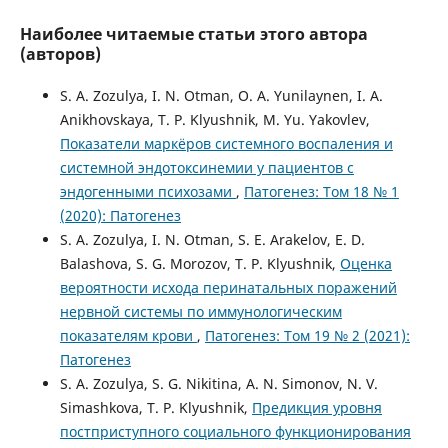
Наиболее читаемые статьи этого автора
(авторов)
S. A. Zozulya, I. N. Otman, O. A. Yunilaynen, I. A.
Anikhovskaya, T. P. Klyushnik, M. Yu. Yakovlev,
Показатели маркёров системного воспаления и
системной эндотоксинемии у пациентов с
эндогенными психозами
,
Патогенез: Том 18 № 1
(2020): Патогенез
S. A. Zozulya, I. N. Otman, S. E. Arakelov, E. D.
Balashova, S. G. Morozov, T. P. Klyushnik,
Оценка
вероятности исхода перинатальных поражений
нервной системы по иммунологическим
показателям крови
,
Патогенез: Том 19 № 2 (2021):
Патогенез
S. A. Zozulya, S. G. Nikitina, A. N. Simonov, N. V.
Simashkova, T. P. Klyushnik,
Предикция уровня
постприступного социального функционирования