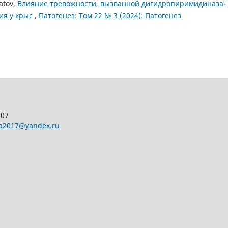
batov,
Влияние тревожности, вызванной дигидропиримидиназа-
ия у крыс
,
Патогенез: Том 22 № 3 (2024): Патогенез
107
pp2017@yandex.ru