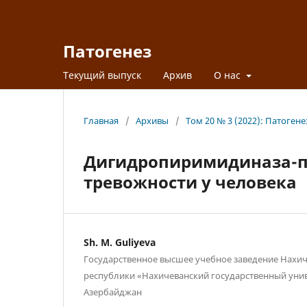
Патогенез
Текущий выпуск
Архив
О нас
Главная
/
Архивы
/
Том 20 № 3 (2022): Патогене
Дигидропиримидиназа-по
тревожности у человека
Sh. M. Guliyeva
Государственное высшее учебное заведение Нахи
республики «Нахичеванский государственный унив
Азербайджан