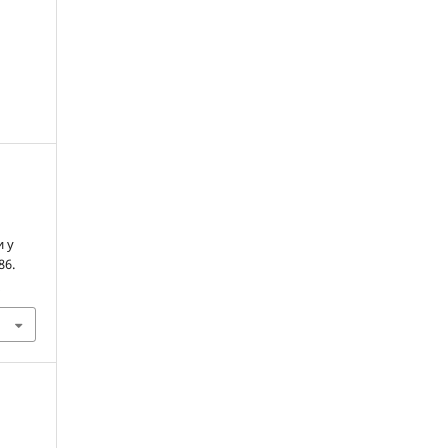
и у
86.
6