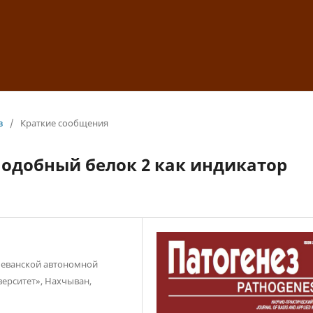
з
/
Краткие сообщения
добный белок 2 как индикатор
чеванской автономной
ерситет», Нахчыван,