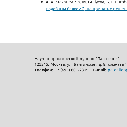
A. A. Mekhtiev, Sh. M. Guliyeva, S. I. Hum
подобным белком 2, на принятие решен
Научно-практический журнал "Патогенез"
125315, Москва, ул. Балтийская, д. 8, комната 
Телефон:
+7 (495) 601-2305
E-mail:
patoniio