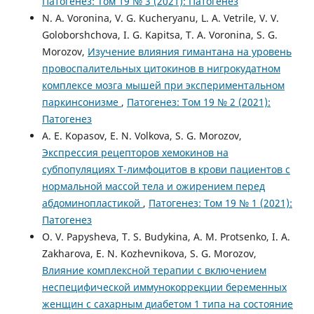
Патогенез: Том 19 № 3 (2021): Патогенез
N. A. Voronina, V. G. Kucheryanu, L. A. Vetrile, V. V.
Goloborshchova, I. G. Kapitsa, T. A. Voronina, S. G.
Morozov,
Изучение влияния гимантана на уровень
провоспалительных цитокинов в нигрокудатном
комплексе мозга мышей при экспериментальном
паркинсонизме
,
Патогенез: Том 19 № 2 (2021):
Патогенез
A. E. Kopasov, E. N. Volkova, S. G. Morozov,
Экспрессия рецепторов хемокинов на
субпопуляциях Т-лимфоцитов в крови пациентов с
нормальной массой тела и ожирением перед
абдоминопластикой
,
Патогенез: Том 19 № 1 (2021):
Патогенез
O. V. Papysheva, T. S. Budykina, A. M. Protsenko, I. A.
Zakharova, E. N. Kozhevnikova, S. G. Morozov,
Влияние комплексной терапии с включением
неспецифической иммунокоррекции беременных
женщин с сахарным диабетом 1 типа на состояние