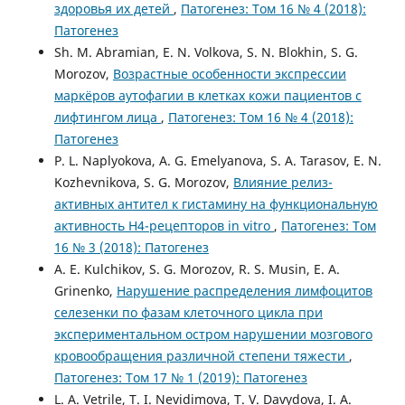
здоровья их детей
,
Патогенез: Том 16 № 4 (2018):
Патогенез
Sh. M. Abramian, E. N. Volkova, S. N. Blokhin, S. G.
Morozov,
Возрастные особенности экспрессии
маркёров аутофагии в клетках кожи пациентов с
лифтингом лица
,
Патогенез: Том 16 № 4 (2018):
Патогенез
P. L. Naplyokova, A. G. Emelyanova, S. A. Tarasov, E. N.
Kozhevnikova, S. G. Morozov,
Влияние релиз-
активных антител к гистамину на функциональную
активность H4-рецепторов in vitro
,
Патогенез: Том
16 № 3 (2018): Патогенез
A. E. Kulchikov, S. G. Morozov, R. S. Musin, E. A.
Grinenko,
Нарушение распределения лимфоцитов
селезенки по фазам клеточного цикла при
экспериментальном остром нарушении мозгового
кровообращения различной степени тяжести
,
Патогенез: Том 17 № 1 (2019): Патогенез
L. A. Vetrile, T. I. Nevidimova, T. V. Davydova, I. A.