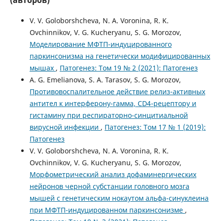
V. V. Goloborshcheva, N. A. Voronina, R. K.
Ovchinnikov, V. G. Kucheryanu, S. G. Morozov,
Моделирование МФТП-индуцированного
паркинсонизма на генетически модифицированных
мышах
,
Патогенез: Том 19 № 2 (2021): Патогенез
A. G. Emelianova, S. A. Tarasov, S. G. Morozov,
Противовоспалительное действие релиз-активных
антител к интерферону-гамма, CD4-рецептору и
гистамину при респираторно-синцитиальной
вирусной инфекции
,
Патогенез: Том 17 № 1 (2019):
Патогенез
V. V. Goloborshcheva, N. A. Voronina, R. K.
Ovchinnikov, V. G. Kucheryanu, S. G. Morozov,
Морфометрический анализ дофаминергических
нейронов черной субстанции головного мозга
мышей с генетическим нокаутом альфа-синуклеина
при МФТП-индуцированном паркинсонизме
,