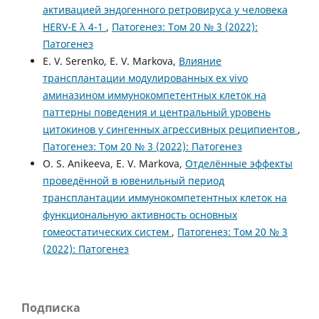
активацией эндогенного ретровируса у человека
HERV-E λ 4-1
,
Патогенез: Том 20 № 3 (2022):
Патогенез
E. V. Serenko, E. V. Markova,
Влияние
трансплантации модулированных ex vivo
аминазином иммунокомпетентных клеток на
паттерны поведения и центральный уровень
цитокинов у сингенных агрессивных реципиентов
,
Патогенез: Том 20 № 3 (2022): Патогенез
O. S. Anikeeva, E. V. Markova,
Отделённые эффекты
проведённой в ювенильный период
трансплантации иммунокомпетентных клеток на
функциональную активность основных
гомеостатических систем
,
Патогенез: Том 20 № 3
(2022): Патогенез
Подписка