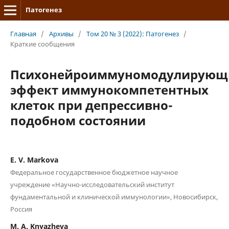
Патогенез
Главная
/
Архивы
/
Том 20 № 3 (2022): Патогенез
/
Краткие сообщения
Психонейроиммуномодулирующ
эффект иммунокомпетентных
клеток при депрессивно-
подобном состоянии
E. V. Markova
Федеральное государственное бюджетное научное
учреждение «Научно-исследовательский институт
фундаментальной и клинической иммунологии», Новосибирск,
Россия
M. A. Knyazheva