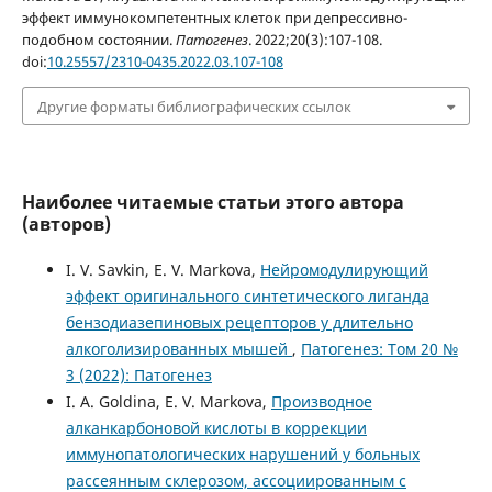
эффект иммунокомпетентных клеток при депрессивно-
подобном состоянии.
Патогенез
. 2022;20(3):107-108.
doi:
10.25557/2310-0435.2022.03.107-108
Другие форматы библиографических ссылок
Наиболее читаемые статьи этого автора
(авторов)
I. V. Savkin, E. V. Markova,
Нейромодулирующий
эффект оригинального синтетического лиганда
бензодиазепиновых рецепторов у длительно
алкоголизированных мышей
,
Патогенез: Том 20 №
3 (2022): Патогенез
I. A. Goldina, E. V. Markova,
Производное
алканкарбоновой кислоты в коррекции
иммунопатологических нарушений у больных
рассеянным склерозом, ассоциированным с