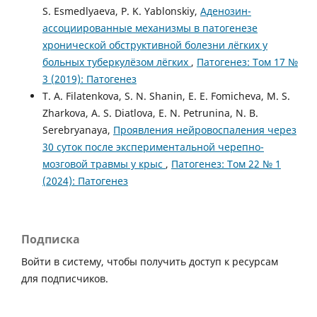
S. Esmedlyaeva, P. K. Yablonskiy,
Аденозин-
ассоциированные механизмы в патогенезе
хронической обструктивной болезни лёгких у
больных туберкулёзом лёгких
,
Патогенез: Том 17 №
3 (2019): Патогенез
T. A. Filatenkova, S. N. Shanin, E. E. Fomicheva, M. S.
Zharkova, A. S. Diatlova, E. N. Petrunina, N. B.
Serebryanaya,
Проявления нейровоспаления через
30 суток после экспериментальной черепно-
мозговой травмы у крыс
,
Патогенез: Том 22 № 1
(2024): Патогенез
Подписка
Войти в систему, чтобы получить доступ к ресурсам
для подписчиков.