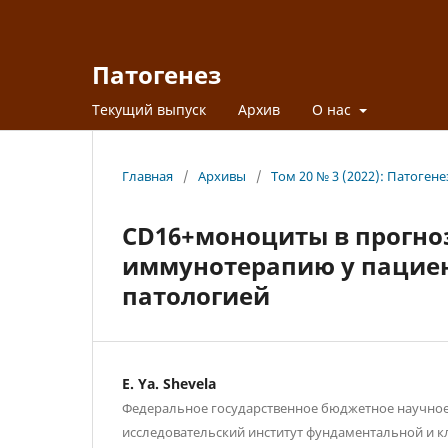
Патогенез
Текущий выпуск
Архив
О нас
Главная
/
Архивы
/
Том 20 № 3 (2022): Патогене
CD16+моноциты в прогно
иммунотерапию у пациен
патологией
E. Ya. Shevela
Федеральное государственное бюджетное научно
исследовательский институт фундаментальной и 