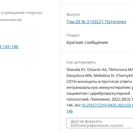
е учреждение «Научно-
Выпуск
клинической
Том 20 № 3 (2022): Патогенез
Раздел
Краткие сообщения
3.145-146
Как цитировать
Shevela EY, Ostanin AA, Tikhonova MA
Davydova MN, Meledina IV, Chernykh
CD16+моноциты в прогнозе ответа
интраназальную иммунотерапию 
пациентов с цереброваскулярной
патологией.
Патогенез
. 2022;20(3):
146. doi:
10.25557/2310-0435.2022.03.
146
Другие форматы
библиографических ссылок