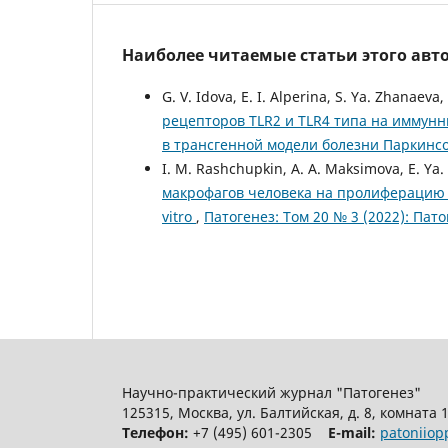
Наиболее читаемые статьи этого авто
G. V. Idova, E. I. Alperina, S. Ya. Zhanaev
рецепторов TLR2 и TLR4 типа на иммунн
в трансгенной модели болезни Паркин
I. M. Rashchupkin, A. A. Maksimova, E. Ya.
макрофагов человека на пролиферацию 
vitro
,
Патогенез: Том 20 № 3 (2022): Пат
Научно-практический журнал "Патогенез"
125315, Москва, ул. Балтийская, д. 8, комната 
Телефон:
+7 (495) 601-2305
E-mail:
patoniio