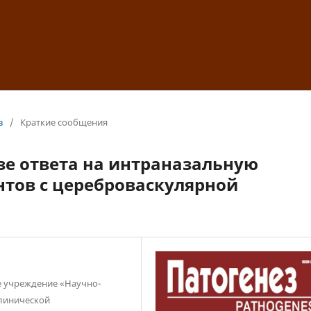
з
/
Краткие сообщения
зе ответа на интраназальную
тов с цереброваскулярной
е учреждение «Научно-
клинической