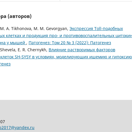
ра (авторов)
a, M. A. Tikhonova, M. M. Gevorgyan,
Экспрессия Toll-подобных
ых клетках и продукция про- и противовоспалительных цитоки
сона у мышей
,
Патогенез: Том 20 № 3 (2022): Патогенез
 Shevela, E. R. Chernykh,
Влияние растворимых факторов
клеток SH-SY5Y в условиях, моделирующих ишемию и гипоксию
огенез
107
pp2017@yandex.ru