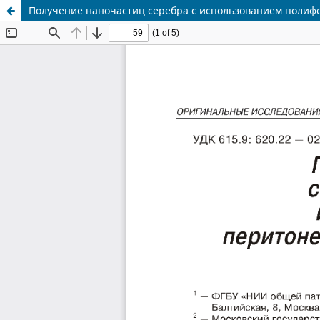
Получение наночастиц серебра с использованием полифен