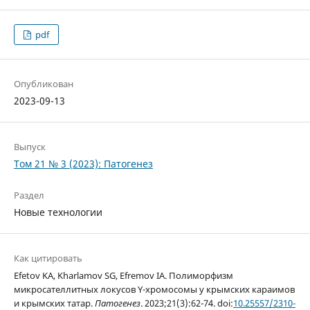
pdf
Опубликован
2023-09-13
Выпуск
Том 21 № 3 (2023): Патогенез
Раздел
Новые технологии
Как цитировать
Efetov KA, Kharlamov SG, Efremov IA. Полиморфизм
микросателлитных локусов Y-хромосомы у крымских караимов
и крымских татар.
Патогенез
. 2023;21(3):62-74. doi:
10.25557/2310-