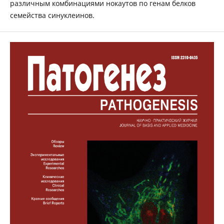
различным комбинациями нокаутов по генам белков
семейства синуклеинов.