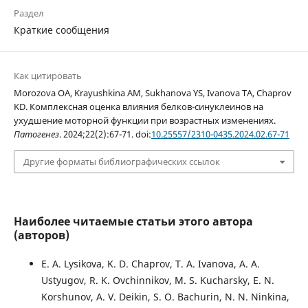
Раздел
Краткие сообщения
Как цитировать
Morozova OA, Krayushkina AM, Sukhanova YS, Ivanova TA, Chaprov
KD. Комплексная оценка влияния белков-синуклеинов на
ухудшение моторной функции при возрастных изменениях.
Патогенез
. 2024;22(2):67-71. doi:
10.25557/2310-0435.2024.02.67-71
Другие форматы библиографических ссылок
Наиболее читаемые статьи этого автора
(авторов)
E. A. Lysikova, K. D. Chaprov, T. A. Ivanova, A. A.
Ustyugov, R. K. Ovchinnikov, M. S. Kucharsky, E. N.
Korshunov, A. V. Deikin, S. O. Bachurin, N. N. Ninkina,