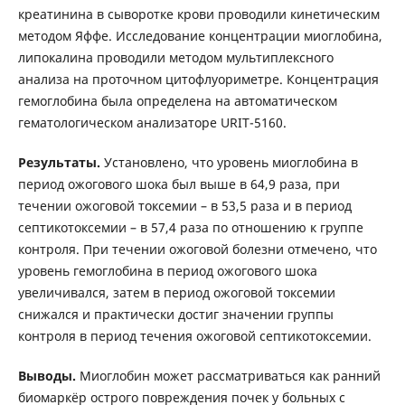
креатинина в сыворотке крови проводили кинетическим
методом Яффе. Исследование концентрации миоглобина,
липокалина проводили методом мультиплексного
анализа на проточном цитофлуориметре. Концентрация
гемоглобина была определена на автоматическом
гематологическом анализаторе URIT-5160.
Результаты.
Установлено, что уровень миоглобина в
период ожогового шока был выше в 64,9 раза, при
течении ожоговой токсемии – в 53,5 раза и в период
септикотоксемии – в 57,4 раза по отношению к группе
контроля. При течении ожоговой болезни отмечено, что
уровень гемоглобина в период ожогового шока
увеличивался, затем в период ожоговой токсемии
снижался и практически достиг значении группы
контроля в период течения ожоговой септикотоксемии.
Выводы.
Миоглобин может рассматриваться как ранний
биомаркёр острого повреждения почек у больных с