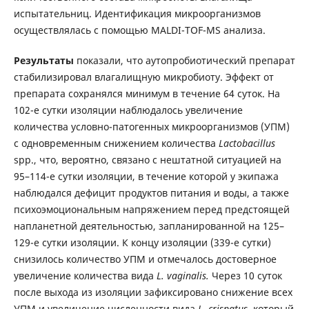
испытательниц. Идентификация микроорганизмов
осуществлялась с помощью MALDI-TOF-MS анализа.
Результаты
показали, что аутопробиотический препарат
стабилизировал влагалищную микробиоту. Эффект от
препарата сохранялся минимум в течение 64 суток. На
102-е сутки изоляции наблюдалось увеличение
количества условно-патогенных микроорганизмов (УПМ)
с одновременным снижением количества
Lactobacillus
spp., что, вероятно, связано с нештатной ситуацией на
95–114-е сутки изоляции, в течение которой у экипажа
наблюдался дефицит продуктов питания и воды, а также
психоэмоциональным напряжением перед предстоящей
напланетной деятельностью, запланированной на 125–
129-е сутки изоляции. К концу изоляции (339-е сутки)
снизилось количество УПМ и отмечалось достоверное
увеличение количества вида
L. vaginalis.
Через 10 суток
после выхода из изоляции зафиксировано снижение всех
УПМ и увеличение численности вида
L. crispatus,
который