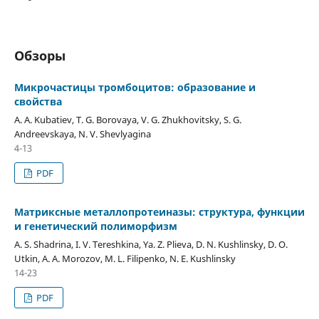
Обзоры
Микрочастицы тромбоцитов: образование и
свойства
A. A. Kubatiev, T. G. Borovaya, V. G. Zhukhovitsky, S. G.
Andreevskaya, N. V. Shevlyagina
4-13
PDF
Матриксные металлопротеиназы: структура, функции
и генетический полиморфизм
A. S. Shadrina, I. V. Tereshkina, Ya. Z. Plieva, D. N. Kushlinsky, D. O.
Utkin, A. A. Morozov, M. L. Filipenko, N. E. Kushlinsky
14-23
PDF