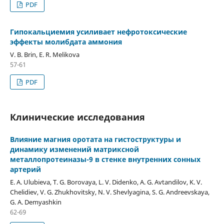
PDF
Гипокальциемия усиливает нефротоксические
эффекты молибдата аммония
V. B. Brin, E. R. Melikova
57-61
PDF
Клинические исследования
Влияние магния оротата на гистоструктуры и
динамику изменений матриксной
металлопротеиназы-9 в стенке внутренних сонных
артерий
E. A. Ulubieva, T. G. Borovaya, L. V. Didenko, A. G. Avtandilov, K. V.
Chelidiev, V. G. Zhukhovitsky, N. V. Shevlyagina, S. G. Andreevskaya,
G. A. Demyashkin
62-69