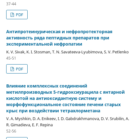
37-44
PDF
Антипротеинурическая и нефропротекторная
активность ряда пептидных препаратов при
экспериментальной нефропатии
K. V. Sivak, K. I. Stosman, T. N. Savateeva-Lyubimova, S. V. Petlenko
45-51
PDF
Влияние комплексных соединений
метилпроизводных 5-гидроксиурацила с янтарной
кислотой на антиоксидантную систему и
морфофункциональное состояние печени старых
крыс при воздействии тетрахлорметана
V. A. Myshkin, D. A. Enikeev, I. D. Gabdrakhmanova, D. V. Srubilin, A.
R. Gimadieva, E. F. Repina
52-56