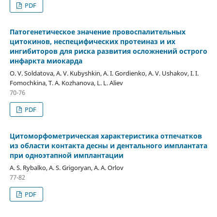
PDF
Патогенетическое значение провоспалительных
цитокинов, неспецифических протеиназ и их
ингибиторов для риска развития осложнений острого
инфаркта миокарда
O. V. Soldatova, A. V. Kubyshkin, A. I. Gordienko, A. V. Ushakov, I. I.
Fomochkina, T. A. Kozhanova, L. L. Aliev
70-76
PDF
Цитоморфометрическая характеристика отпечатков
из области контакта десны и дентального имплантата
при одноэтапной имплантации
A. S. Rybalko, A. S. Grigoryan, A. A. Orlov
77-82
PDF