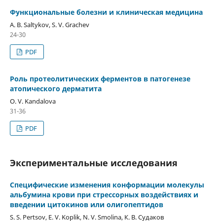
Функциональные болезни и клиническая медицина
A. B. Saltykov, S. V. Grachev
24-30
PDF
Роль протеолитических ферментов в патогенезе
атопического дерматита
O. V. Kandalova
31-36
PDF
Экспериментальные исследования
Cпецифические изменения конформации молекулы
альбумина крови при стрессорных воздействиях и
введении цитокинов или олигопептидов
S. S. Pertsov, E. V. Koplik, N. V. Smolina, К. В. Судаков