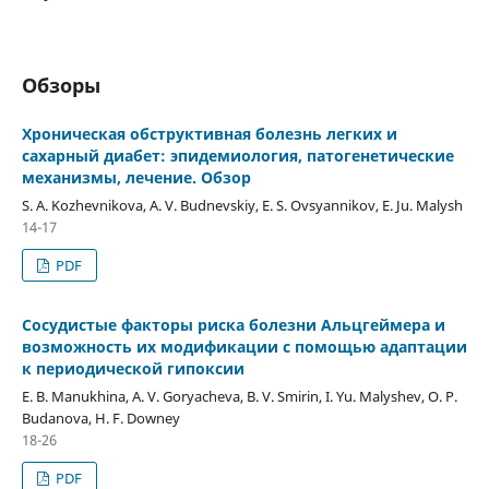
Обзоры
Хроническая обструктивная болезнь легких и
сахарный диабет: эпидемиология, патогенетические
механизмы, лечение. Обзор
S. A. Kozhevnikova, A. V. Budnevskiy, E. S. Ovsyannikov, E. Ju. Malysh
14-17
PDF
Сосудистые факторы риска болезни Альцгеймера и
возможность их модификации с помощью адаптации
к периодической гипоксии
E. B. Manukhina, A. V. Goryacheva, B. V. Smirin, I. Yu. Malyshev, O. P.
Budanova, H. F. Downey
18-26
PDF