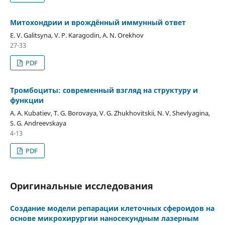
Митохондрии и врождённый иммунный ответ
E. V. Galitsyna, V. P. Karagodin, A. N. Orekhov
27-33
PDF
Тромбоциты: современный взгляд на структуру и
функции
A. A. Kubatiev, T. G. Borovaya, V. G. Zhukhovitskii, N. V. Shevlyagina,
S. G. Andreevskaya
4-13
PDF
Оригинальные исследования
Создание модели репарации клеточных сфероидов на
основе микрохирургии наносекундным лазерным