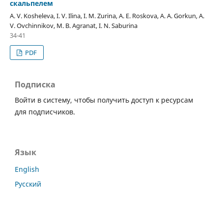
скальпелем
A. V. Kosheleva, I. V. Ilina, I. M. Zurina, A. E. Roskova, A. A. Gorkun, A.
V. Ovchinnikov, M. B. Agranat, I. N. Saburina
34-41
PDF
Подписка
Войти в систему, чтобы получить доступ к ресурсам
для подписчиков.
Язык
English
Русский