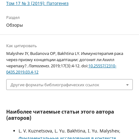
Том 17 № 3 (2019): Патогенез
Раздел
Обзоры
Как цитировать
Malyshev IY, Budanova OP, Bakhtina LY. Иммунотерапия рака
через призму концепции адаптации: догонит ли Ахилл
черепаху?.
Патогенез
. 2019;17(3):4-12. doi:
10.25557/2310-
0435.2019.03.4-12
Другие форматы библиографических ссылок
Наиболее читаемые статьи этого автора
(авторов)
L. V. Kuznetsova, L. Yu. Bakhtina, I. Yu. Malyshev,
Фундаментальные исследования в контексте