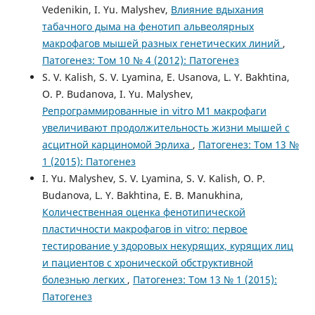
Vedenikin, I. Yu. Malyshev,
Влияние вдыхания
табачного дыма на фенотип альвеолярных
макрофагов мышей разных генетических линий
,
Патогенез: Том 10 № 4 (2012): Патогенез
S. V. Kalish, S. V. Lyamina, E. Usanova, L. Y. Bakhtina,
O. P. Budanova, I. Yu. Malyshev,
Репрограммированные in vitro М1 макрофаги
увеличивают продолжительность жизни мышей с
асцитной карциномой Эрлиха
,
Патогенез: Том 13 №
1 (2015): Патогенез
I. Yu. Malyshev, S. V. Lyamina, S. V. Kalish, O. P.
Budanova, L. Y. Bakhtina, E. B. Manukhina,
Количественная оценка фенотипической
пластичности макрофагов in vitro: первое
тестирование у здоровых некурящих, курящих лиц
и пациентов с хронической обструктивной
болезнью легких
,
Патогенез: Том 13 № 1 (2015):
Патогенез