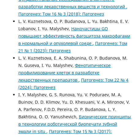
разработки лекарственных веществ и технологий
,
Патогенез: Том 16 № 3 (2018): Патогенез
L. V. Kuznetsova, O. P. Budanova, L. Yu. Bakhtina, E. V.
Lobanov, I. Yu. Malyshev,
Наночастицы GO
повышают эффективность фагоцитоза макрофагами
в нормальной и опухолевой среде
,
Патогенез: Том
21 № 1 (2023): Патогенез
L. V. Kuznetsova, E. A. Shabunina, O. P. Budanova, M.
N. Guseva, I. Yu. Malyshev,
Фенотипическое
профилирование клеток в разработке
лекарственных препаратов
,
Патогенез: Том 22 № 4
(2024): Патогенез
I. Y. Malyshev, G. S. Runova, Yu. V. Poduraev, M. A.
Buinov, D. D. Klimov, Yu. D. Khesuani, V. A. Mironov, V.
A. Parfenov, F.D.D. Pereira, O. P. Budanova, L. Y.
Bakhtina, O. O. Yanushevich,
Бионические принципы
в технологии роботической биопечати зубной
эмали in situ
,
Патогенез: Том 15 № 3 (2017):