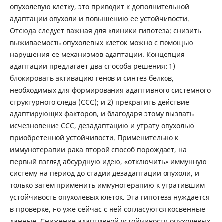
опухолевую клетку, это приводит к дополнительной
адаптации опухоли и повышению ее устойчивости.
Отсюда следует важная для клиники гипотеза: снизить
выживаемость опухолевых клеток можно с помощью
нарушения ее механизмов адаптации. Концепция
адаптации предлагает два способа решения: 1)
блокировать активацию генов и синтез белков,
необходимых для формирования адаптивного системного
структурного следа (ССС); и 2) прекратить действие
адаптирующих факторов, и благодаря этому вызвать
исчезновение ССС, дезадаптацию и утрату опухолью
приобретенной устойчивости. Применительно к
иммунотерапии рака второй способ порождает, на
первый взгляд абсурдную идею, «отключить» иммунную
систему на период до стадии дезадаптации опухоли, и
только затем применить иммунотерапию к утратившим
устойчивость опухолевых клеток. Эта гипотеза нуждается
в проверке, но уже сейчас с ней согласуются косвенные
данные. Снижение адаптивной устойчивости опухолевых