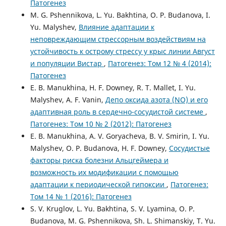
Патогенез
M. G. Pshennikova, L. Yu. Bakhtina, O. P. Budanova, I.
Yu. Malyshev,
Влияние адаптации к
неповреждающим стрессорным воздействиям на
устойчивость к острому стрессу у крыс линии Август
и популяции Вистар
,
Патогенез: Том 12 № 4 (2014):
Патогенез
E. B. Manukhina, H. F. Downey, R. T. Mallet, I. Yu.
Malyshev, A. F. Vanin,
Депо оксида азота (NO) и его
адаптивная роль в сердечно-сосудистой системе
,
Патогенез: Том 10 № 2 (2012): Патогенез
E. B. Manukhina, A. V. Goryacheva, B. V. Smirin, I. Yu.
Malyshev, O. P. Budanova, H. F. Downey,
Сосудистые
факторы риска болезни Альцгеймера и
возможность их модификации с помощью
адаптации к периодической гипоксии
,
Патогенез:
Том 14 № 1 (2016): Патогенез
S. V. Kruglov, L. Yu. Bakhtina, S. V. Lyamina, O. P.
Budanova, M. G. Pshennikova, Sh. L. Shimanskiy, T. Yu.