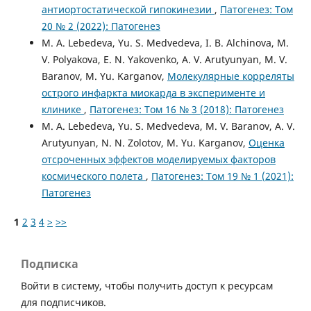
антиортостатической гипокинезии
,
Патогенез: Том
20 № 2 (2022): Патогенез
M. A. Lebedeva, Yu. S. Medvedeva, I. B. Alchinova, M.
V. Polyakova, E. N. Yakovenko, A. V. Arutyunyan, M. V.
Baranov, M. Yu. Karganov,
Молекулярные корреляты
острого инфаркта миокарда в эксперименте и
клинике
,
Патогенез: Том 16 № 3 (2018): Патогенез
M. A. Lebedeva, Yu. S. Medvedeva, M. V. Baranov, A. V.
Arutyunyan, N. N. Zolotov, M. Yu. Karganov,
Оценка
отсроченных эффектов моделируемых факторов
космического полета
,
Патогенез: Том 19 № 1 (2021):
Патогенез
1
2
3
4
>
>>
Подписка
Войти в систему, чтобы получить доступ к ресурсам
для подписчиков.