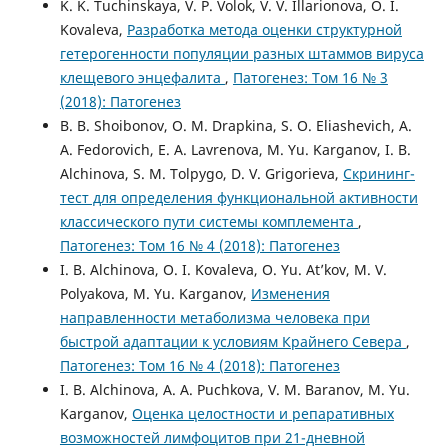
K. K. Tuchinskaya, V. P. Volok, V. V. Illarionova, O. I.
Kovaleva,
Разработка метода оценки структурной
гетерогенности популяции разных штаммов вируса
клещевого энцефалита
,
Патогенез: Том 16 № 3
(2018): Патогенез
B. B. Shoibonov, O. M. Drapkina, S. O. Eliashevich, A.
A. Fedorovich, E. A. Lavrenova, M. Yu. Karganov, I. B.
Alchinova, S. M. Tolpygo, D. V. Grigorieva,
Скрининг-
тест для определения функциональной активности
классического пути системы комплемента
,
Патогенез: Том 16 № 4 (2018): Патогенез
I. B. Alchinova, O. I. Kovaleva, O. Yu. At’kov, M. V.
Polyakova, M. Yu. Karganov,
Изменения
направленности метаболизма человека при
быстрой адаптации к условиям Крайнего Севера
,
Патогенез: Том 16 № 4 (2018): Патогенез
I. B. Alchinova, A. A. Puchkova, V. M. Baranov, M. Yu.
Karganov,
Оценка целостности и репаративных
возможностей лимфоцитов при 21-дневной