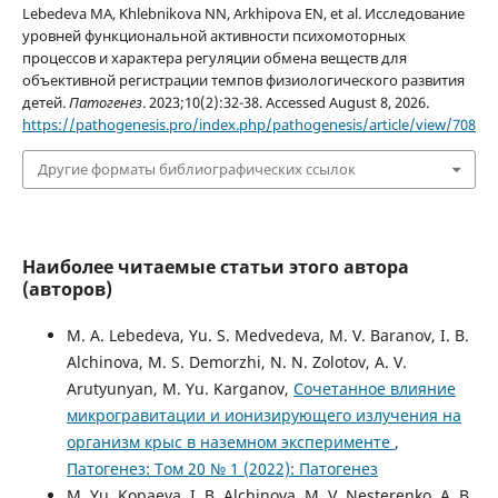
Lebedeva MA, Khlebnikova NN, Arkhipova EN, et al. Исследование
уровней функциональной активности психомоторных
процессов и характера регуляции обмена веществ для
объективной регистрации темпов физиологического развития
детей.
Патогенез
. 2023;10(2):32-38. Accessed August 8, 2026.
https://pathogenesis.pro/index.php/pathogenesis/article/view/708
Другие форматы библиографических ссылок
Наиболее читаемые статьи этого автора
(авторов)
M. A. Lebedeva, Yu. S. Medvedeva, M. V. Baranov, I. B.
Alchinova, M. S. Demorzhi, N. N. Zolotov, A. V.
Arutyunyan, M. Yu. Karganov,
Сочетанное влияние
микрогравитации и ионизирующего излучения на
организм крыс в наземном эксперименте
,
Патогенез: Том 20 № 1 (2022): Патогенез
M. Yu. Kopaeva, I. B. Alchinova, M. V. Nesterenko, A. B.