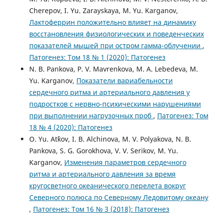
Cherepov, I. Yu. Zarayskaya, M. Yu. Karganov,
Лактоферрин положительно влияет на динамику
восстановления физиологических и поведенческих
показателей мышей при остром гамма-облучении
,
Патогенез: Том 18 № 1 (2020): Патогенез
N. B. Pankova, P. V. Mavrenkova, M. A. Lebedeva, M.
Yu. Karganov,
Показатели вариабельности
сердечного ритма и артериального давления у
подростков с нервно-психическими нарушениями
при выполнении нагрузочных проб
,
Патогенез: Том
18 № 4 (2020): Патогенез
O. Yu. At`kov, I. B. Alchinova, M. V. Polyakova, N. B.
Pankova, S. G. Gorokhova, V. V. Serikov, M. Yu.
Karganov,
Изменения параметров сердечного
ритма и артериального давления за время
кругосветного океанического перелета вокруг
Северного полюса по Северному Ледовитому океану
,
Патогенез: Том 16 № 3 (2018): Патогенез