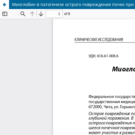
Миоглобин в патогенезе острого повреждения почек при