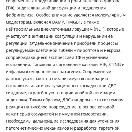
современных представлений о роли тканевого фактора
(ТФ), эндотелиальной дисфункции и подавления
фибринолиза. Особое внимание уделяется молекулярным
медиаторам, включая DAMP, HMGB1, а также
нейтрофильным внеклеточным ловушкам (NET), которые
участвуют в активации коагуляции и нарушении её
регуляции. Отдельное значение приобрели процессы
регулируемой клеточной гибели – пироптоза и некроза,
сопровождающиеся экспрессией ТФ и усилением
воспаления. Гипоксия и сигнальные каскады HIF, STING и
инфламмасом дополняют патогенез. Современные
данные указывают на независимую коактивацию
воспалительных и коагуляционных каскадов при ДВС-
синдроме, отражённую в теории двойной активации
эндотелия. Таким образом, ДВС-синдром – это системная
реакция на тяжёлое повреждение, в основе которой
лежит срыв сосудистой и иммунной гомеостазии.
Необходимы дальнейшие исследования для уточнения
патогенетических механизмов и разработки таргетной