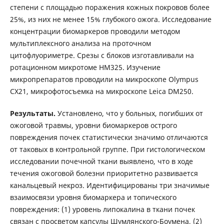
степени с площадью поражения кожных покровов более
25%, из них не менее 15% глубокого ожога. Исследование
концентрации биомаркеров проводили методом
мультиплексного анализа на проточном
цитофлуориметре. Срезы с блоков изготавливали на
ротационном микротоме HM325. Изучение
микропрепаратов проводили на микроскопе Olympus
CX21, микрофотосъемка на микроскопе Leica DM250.
Результаты.
Установлено, что у больных, погибших от
ожоговой травмы, уровни биомаркеров острого
повреждения почек статистически значимо отличаются
от таковых в контрольной группе. При гистологическом
исследовании почечной ткани выявлено, что в ходе
течения ожоговой болезни приоритетно развивается
канальцевый некроз. Идентифицированы три значимые
взаимосвязи уровня биомаркера и топического
повреждения: (1) уровень липокалина в ткани почек
связан с просветом капсулы Шумлянского-Боумена, (2)