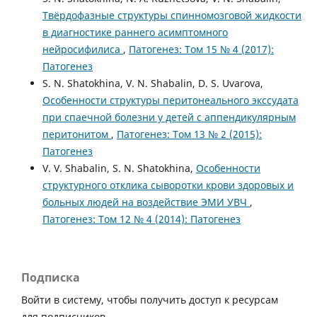
Твёрдофазные структуры спинномозговой жидкости
в диагностике раннего асимптомного
нейросифилиса
,
Патогенез: Том 15 № 4 (2017):
Патогенез
S. N. Shatokhina, V. N. Shabalin, D. S. Uvarova,
Особенности структуры перитонеального экссудата
при спаечной болезни у детей с аппендикулярным
перитонитом
,
Патогенез: Том 13 № 2 (2015):
Патогенез
V. V. Shabalin, S. N. Shatokhina,
Особенности
структурного отклика сыворотки крови здоровых и
больных людей на воздействие ЭМИ УВЧ
,
Патогенез: Том 12 № 4 (2014): Патогенез
Подписка
Войти в систему, чтобы получить доступ к ресурсам
для подписчиков.