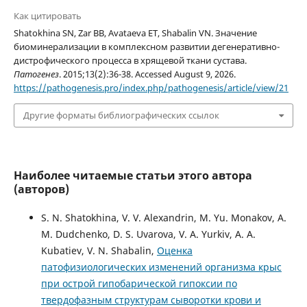
Как цитировать
Shatokhina SN, Zar BB, Avataeva ET, Shabalin VN. Значение
биоминерализации в комплексном развитии дегенеративно-
дистрофического процесса в хрящевой ткани сустава.
Патогенез
. 2015;13(2):36-38. Accessed August 9, 2026.
https://pathogenesis.pro/index.php/pathogenesis/article/view/21
Другие форматы библиографических ссылок
Наиболее читаемые статьи этого автора
(авторов)
S. N. Shatokhina, V. V. Alexandrin, M. Yu. Monakov, A.
M. Dudchenko, D. S. Uvarovа, V. A. Yurkiv, A. A.
Kubatiev, V. N. Shabalin,
Оценка
патофизиологических изменений организма крыс
при острой гипобарической гипоксии по
твердофазным структурам сыворотки крови и