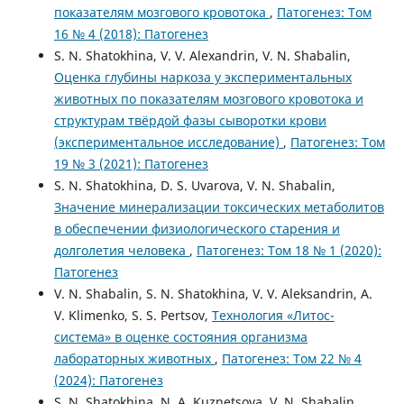
показателям мозгового кровотока
,
Патогенез: Том
16 № 4 (2018): Патогенез
S. N. Shatokhina, V. V. Alexandrin, V. N. Shabalin,
Оценка глубины наркоза у экспериментальных
животных по показателям мозгового кровотока и
структурам твёрдой фазы сыворотки крови
(экспериментальное исследование)
,
Патогенез: Том
19 № 3 (2021): Патогенез
S. N. Shatokhina, D. S. Uvarova, V. N. Shabalin,
Значение минерализации токсических метаболитов
в обеспечении физиологического старения и
долголетия человека
,
Патогенез: Том 18 № 1 (2020):
Патогенез
V. N. Shabalin, S. N. Shatokhina, V. V. Aleksandrin, A.
V. Klimenko, S. S. Pertsov,
Технология «Литос-
система» в оценке состояния организма
лабораторных животных
,
Патогенез: Том 22 № 4
(2024): Патогенез
S. N. Shatokhina, N. A. Kuznetsova, V. N. Shabalin,