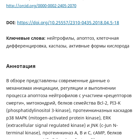
http://orcid.org/0000-0002-2405-2070
DOI:
https://doi.org/10.25557/2310-0435.2018.04.5-18
Ключевые слова:
нейтрофилы, апоптоз, клеточная
дифференцировка, каспазы, активные формы кислорода
Аннотация
В обзоре представлены современные данные о
механизмах инициации, регуляции и выполнении
процесса апоптоза нейтрофилов с участием «рецепторов
смерти», митохондрий, белков семейства Bcl-2, PI3-K
(phosphatidylinositol 3-kinase), протеинкиназных каскадов
p38 MAPK (mitogen-activated protein kinase), ERK
(extracellular signal regulated kinase) и JNK (c-Jun N-
terminal kinase), протеинкиназ А, В и С, сAMP, белков