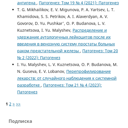
антигена
,
Патогенез: Том 19 № 4 (2021): Патогенез
T. G. Mikhailikov, E. V. Migunova, P. A. Yartsev, L. T.
Khamidova, S. S. Petrikov, A. I. Alaverdyan, A. V.
Govorov, D. Yu. Pushkar', O. P. Budanova, L. V.
Kuznetsova, I. Yu. Malyshev,
Распределение и
удержание аутологичных лейкоцитов после их
введения в венозную систему простаты больных
раком предстательной железы
,
Патогенез: Том 20
№ 2 (2022): Патогенез
I. Yu. Malyshev, L. V. Kuznetsova, O. P. Budanova, M.
N. Guseva, E. V. Lobanov,
Перепрофилирование
лекарств: от случайного наблюдения к системной
разработке
,
Патогенез: Том 21 № 4 (2023):
Патогенез
1
2
>
>>
Подписка