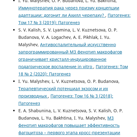
I. Yu. Malyshev, O. P. Budanova, L. Yu. Bakhtina,
Иммунотерапия рака через призму концепции
адаптации: догонит ли Ахилл черепаху?
,
Патогенез:
Том 17 № 3 (2019): Патогенез
S. V. Kalish, S. V. Lyamina, L. V. Kuznetsova, O. P.
Budanova, V. A. Logachev, A. E. Pikhlak, I. Yu.
Malyshev,
Антивоспалительный искусственно
запрограммированный М3 фенотип макрофагов
ограничивает кристалл-индуцированное
подагрическое воспаление in vitro
,
Патогенез: Том
18 № 2 (2020): Патогенез
I. Yu. Malyshev, L. V. Kuznetsova, O. P. Budanova,
Терапевтический потенциал экзосом и их
производных
,
Патогенез: Том 16 № 3 (2018):
Патогенез
E. A. Shabunina, L. V. Kuznetsova, S. V. Kalish, O. P.
Budanova, L. Yu. Bakhtina, I. Yu. Malyshev,
М3
фенотип макрофагов повышает эффективность
фагоцитоза – первого этапа кросс-презентации