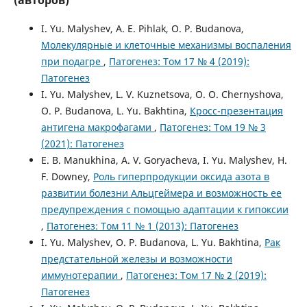
I. Yu. Malyshev, A. E. Pihlak, O. P. Budanova,
Молекулярные и клеточные механизмы воспаления
при подагре
,
Патогенез: Том 17 № 4 (2019):
Патогенез
I. Yu. Malyshev, L. V. Kuznetsova, O. O. Chernyshova,
O. P. Budanova, L. Yu. Bakhtina,
Кросс-презентация
антигена макрофагами
,
Патогенез: Том 19 № 3
(2021): Патогенез
E. B. Manukhina, A. V. Goryacheva, I. Yu. Malyshev, H.
F. Downey,
Роль гиперпродукции оксида азота в
развитии болезни Альцгеймера и возможность ее
предупреждения с помощью адаптации к гипоксии
,
Патогенез: Том 11 № 1 (2013): Патогенез
I. Yu. Malyshev, O. P. Budanova, L. Yu. Bakhtina,
Рак
предстательной железы и возможности
иммунотерапии
,
Патогенез: Том 17 № 2 (2019):
Патогенез