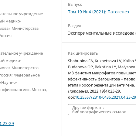
Выпуск
Том 19 № 4 (2021): Патогенез
вательное учреждение
ый медико-
Раздел
мова» Министерства
Экспериментальные исследова
Россия
вательное учреждение
Как цитировать
ый медико-
Shabunina EA, Kuznetsova LV, Kalish 
Budanova OP, Bakhtina LY, Malyshev 
мова» Министерства
М3 фенотип макрофагов повышае
Россия; Федеральное
эффективность фагоцитоза – перво
«Научно-
этапа кросс-презентации антигена.
атофизиологии», Москва,
Патогенез
. 2022;19(4):23-29.
doi:
10.25557/2310-0435.2021.04.23-2
Другие форматы
библиографических ссылок
4.23-29