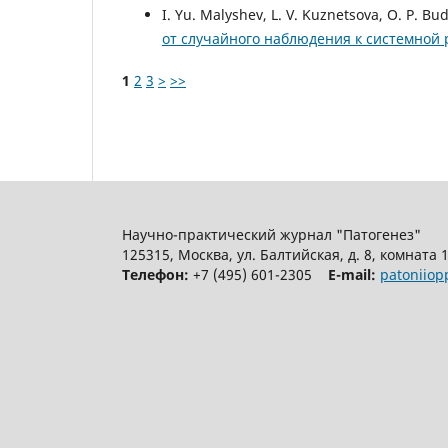
I. Yu. Malyshev, L. V. Kuznetsova, O. P. B
от случайного наблюдения к системной
1
2
3
>
>>
Научно-практический журнал "Патогенез"
125315, Москва, ул. Балтийская, д. 8, комната 
Телефон:
+7 (495) 601-2305
E-mail:
patoniio