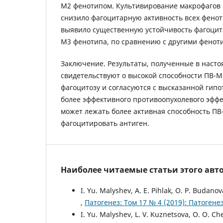
М2 фенотипом. Культивирование макрофагов 
снизило фагоцитарную активность всех фенот
выявило существенную устойчивость фагоцит
M3 фенотипа, по сравнению с другими фенот
Заключение. Результаты, полученные в насто
свидетельствуют о высокой способности ПВ-M
фагоцитозу и согласуются с высказанной гипот
более эффективного противоопухолевого эфф
может лежать более активная способность П
фагоцитировать антиген.
Наиболее читаемые статьи этого авто
I. Yu. Malyshev, A. E. Pihlak, O. P. Budano
,
Патогенез: Том 17 № 4 (2019): Патогене
I. Yu. Malyshev, L. V. Kuznetsova, O. O. C