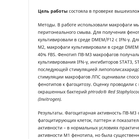
Цель
работы
состояла в проверке вышеизло
Методы. В работе использовали макрофаги м
перитонеального смыва. Для получения фено
культивировали в среде DMEM/F12 с IFN-γ. Д
М2, макрофаги культивировали в среде DMEM/
40% FBS. Фенотип ПВ-М3 макрофагов получали
культивирования IFN-γ, ингибиторов STAT3, S
последующей стимуляцией липополисахаридо
стимуляции макрофагов ЛПС оценивали спосо
фенотипов к фагоцитозу. Оценку проводили 
окрашенных бактерий
pHrodo
®
Red
Staphyloco
(
Invitrogen
).
Результаты. Фагоцитарная активность ПВ-M3 
фагоцитирующих клеток, паттерн и показате
активности – в нормальных условиях практиче
активности М1 фенотипа, но была существен