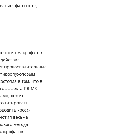
вание, фагоцитоз,
фенотип макрофагов,
 действие
ет провоспалительные
отивоопухолевым
остояла в том, что в
го эффекта ПВ-M3
пами, лежит
гоцитировать
оводить кросс-
нотип весьма
нового метода
макрофагов.