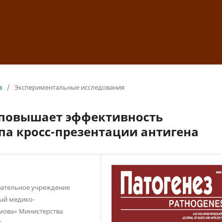
з
/
Экспериментальные исследования
 повышает эффективность
апа кросс-презентации антигена
вательное учреждение
ый медико-
мова» Министерства