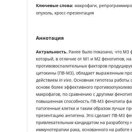
Ключевые слова:
макрофаги, репрограммиро
опухоль, кросс-презентация
Аннотация
Актуальность.
Ранее было показано, что М3 
который, в отличие от М1 и М2 фенотипов, на
противовоспалительных факторов продуциру
цитокины (ПВ-M3), обладает выраженным пр
действием
in
vivo
. Основная гипотеза работы с
основе более эффективного противоопухолево
макрофагов, по сравнению с другими феноти
повышенная способность ПВ-M3 фенотипа фа
патогенные клетки и таким образом лучше пр
презентацию антигена. Это сделает ПВ-M3 фе
привлекательным кандидатом на разработку 
иммунотерапии рака, основанного на работе 