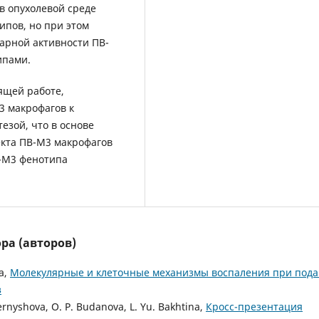
в опухолевой среде
ипов, но при этом
арной активности ПВ-
ипами.
ящей работе,
3 макрофагов к
езой, что в основе
екта ПВ-M3 макрофагов
В-M3 фенотипа
ра (авторов)
va,
Молекулярные и клеточные механизмы воспаления при пода
з
hernyshova, O. P. Budanova, L. Yu. Bakhtina,
Кросс-презентация