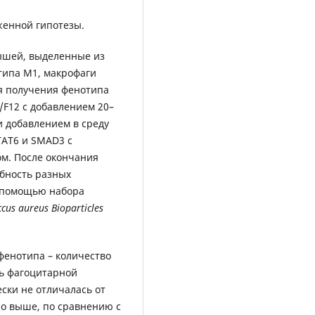
женной гипотезы.
ышей, выделенные из
типа М1, макрофаги
ля получения фенотипа
F12 с добавлением 20–
 добавлением в среду
TAT6 и SMAD3 с
м. После окончания
бность разных
с помощью набора
ccus
aureus
Bioparticles
фенотипа – количество
ль фагоцитарной
ски не отличалась от
но выше, по сравнению с