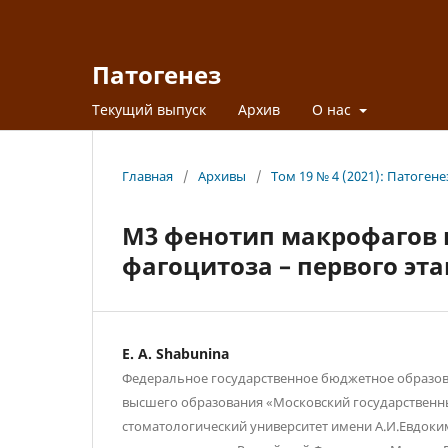
Патогенез
Текущий выпуск
Архив
О нас
Главная
/
Архивы
/
Том 19 № 4 (2021): Патогене
М3 фенотип макрофагов
фагоцитоза – первого эт
E. A. Shabunina
Федеральное государственное бюджетное образо
высшего образования «Московский государственн
стоматологический университет имени А.И.Евдоки