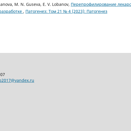
udanova, M. N. Guseva, E. V. Lobanov,
Перепрофилирование лекарс
 разработке
,
Патогенез: Том 21 № 4 (2023): Патогенез
107
pp2017@yandex.ru