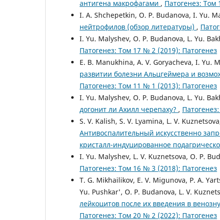
антигена макрофагами
,
Патогенез: Том 
I. A. Shchepetkin, O. P. Budanova, I. Yu. M
нейтрофилов (обзор литературы)
,
Патог
I. Yu. Malyshev, O. P. Budanova, L. Yu. Ba
Патогенез: Том 17 № 2 (2019): Патогенез
E. B. Manukhina, A. V. Goryacheva, I. Yu. 
развитии болезни Альцгеймера и возмо
Патогенез: Том 11 № 1 (2013): Патогенез
I. Yu. Malyshev, O. P. Budanova, L. Yu. Ba
догонит ли Ахилл черепаху?
,
Патогенез:
S. V. Kalish, S. V. Lyamina, L. V. Kuznetsov
Антивоспалительный искусственно зап
кристалл-индуцированное подагрическое
I. Yu. Malyshev, L. V. Kuznetsova, O. P. B
Патогенез: Том 16 № 3 (2018): Патогенез
T. G. Mikhailikov, E. V. Migunova, P. A. Yart
Yu. Pushkar', O. P. Budanova, L. V. Kuznet
лейкоцитов после их введения в веноз
Патогенез: Том 20 № 2 (2022): Патогенез