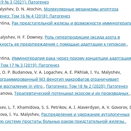
19 № 3 (2021): Патогенез
alyshev, D. N. Atochin,
Молекулярные механизмы апоптоза
енез: Том 16 № 4 (2018): Патогенез
khtina,
Рак предстательной железы и возможности иммунотера
Malyshev, H. F. Downey,
Роль гиперпродукции оксида азота в
жность ее предупреждения с помощью адаптации к гипоксии
,
khtina,
Иммунотерапия рака через призму концепции адаптации
 Том 17 № 3 (2019): Патогенез
a, O. P. Budanova, V. A. Logachev, A. E. Pikhlak, I. Yu. Malyshev,
рограммированный М3 фенотип макрофагов ограничивает
 воспаление in vitro
,
Патогенез: Том 18 № 2 (2020): Патогенез
udanova,
Терапевтический потенциал экзосом и их производных
,
sev, L. T. Khamidova, S. S. Petrikov, A. I. Alaverdyan, A. V. Govorov, 
sova, I. Yu. Malyshev,
Распределение и удержание аутологичных
ную систему простаты больных раком предстательной железы
,