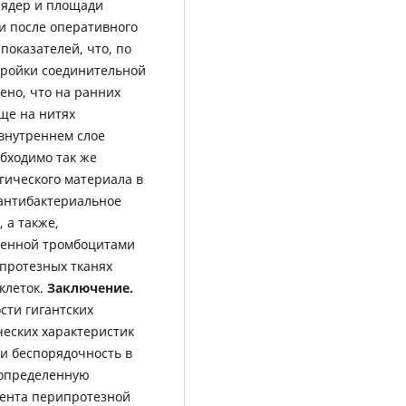
 ядер и площади
и после оперативного
оказателей, что, по
тройки соединительной
ено, что на ранних
ще на нитях
 внутреннем слое
бходимо так же
гического материала в
 антибактериальное
 а также,
щенной тромбоцитами
протезных тканях
клеток.
Заключение.
ти гигантских
ческих характеристик
и беспорядочность в
 определенную
нента перипротезной