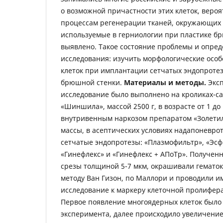
о возможной причастности этих клеток, вероя
процессам регенерации тканей, окружающих 
используемые в герниологии при пластике б
выявлено. Такое состояние проблемы и опре
исследования: изучить морфологические осо
клеток при имплантации сетчатых эндопротез
брюшной стенки.
Материалы и методы.
Экс
исследование было выполнено на кроликах-с
«Шиншила», массой 2500 г, в возрасте от 1 до 
внутривенным наркозом препаратом «Золетил 
массы, в асептических условиях надапоневр
сетчатые эндопротезы: «Плазмофильтр», «Эсф
«Гинефлекс» и «Гинефлекс + АПоТр». Получен
срезы толщиной 5-7 мкм, окрашивали гематок
методу Ван Гизон, по Маллори и проводили 
исследование к маркеру клеточной пролифера
Первое появление многоядерных клеток было 
эксперимента, далее происходило увеличение