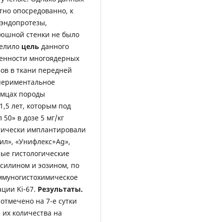
тно опосредованно, к
эндопротезы,
рюшной стенки не было
делило
цель
данного
бенности многоядерных
ов в ткани передней
периментальное
амцах породы
1,5 лет, которым под
50» в дозе 5 мг/кг
отически имплантировали
ил», «Унифлекс+Ag»,
ные гистологические
силином и эозином, по
иммуногистохимическое
ции Ki-67.
Результаты.
отмечено на 7-е сутки
 их количества на