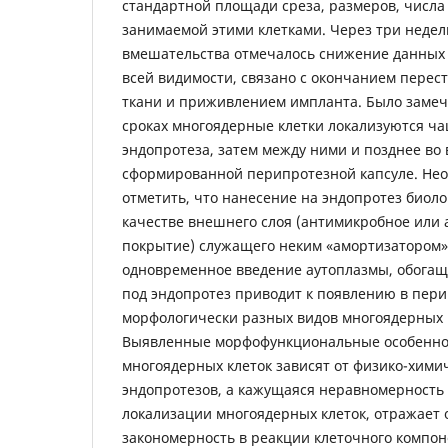
стандартной площади среза, размеров, числа
занимаемой этими клетками. Через три недел
вмешательства отмечалось снижение данных п
всей видимости, связано с окончанием перес
ткани и приживлением импланта. Было замеч
сроках многоядерные клетки локализуются ча
эндопротеза, затем между ними и позднее во
сформированной перипротезной капсуле. Нео
отметить, что нанесение на эндопротез биоло
качестве внешнего слоя (антимикробное или
покрытие) служащего неким «амортизатором»,
одновременное введение аутоплазмы, обога
под эндопротез приводит к появлению в пери
морфологически разных видов многоядерных 
Выявленные морфофункциональные особеннос
многоядерных клеток зависят от физико-хими
эндопротезов, а кажущаяся неравномерность 
локализации многоядерных клеток, отражает
закономерность в реакции клеточного компо