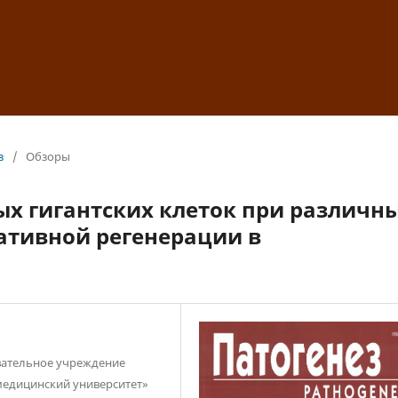
з
/
Обзоры
х гигантских клеток при различн
ативной регенерации в
вательное учреждение
медицинский университет»