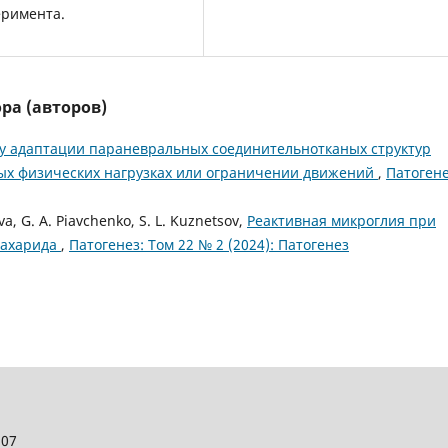
еримента.
ра (авторов)
у адаптации параневральных соединительнотканых структур
х физических нагрузках или ограничении движений
,
Патогене
va, G. A. Piavchenko, S. L. Kuznetsov,
Реактивная микроглия при
сахарида
,
Патогенез: Том 22 № 2 (2024): Патогенез
107