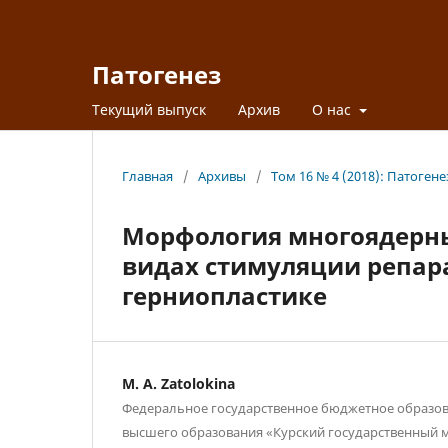
Патогенез
Текущий выпуск
Архив
О нас
Главная
/
Архивы
/
Том 16 № 4 (2018): Патогене
Морфология многоядерны
видах стимуляции репар
герниопластике
M. A. Zatolokina
Федеральное государственное бюджетное образо
высшего образования «Курский государственный 