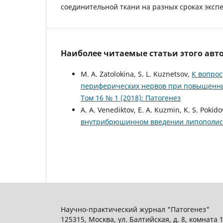
соединительной ткани на разных сроках эксп
Наиболее читаемые статьи этого авто
M. A. Zatolokina, S. L. Kuznetsov,
К вопрос
периферических нервов при повышенны
Том 16 № 1 (2018): Патогенез
A. A. Venediktov, E. A. Kuzmin, K. S. Pokido
внутрибрюшинном введении липополи
Научно-практический журнал "Патогенез"
125315, Москва, ул. Балтийская, д. 8, комната 