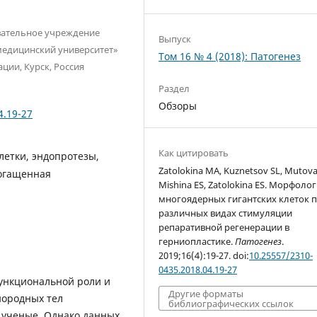
вательное учреждение
Выпуск
медицинский университет»
Том 16 № 4 (2018): Патогенез
ции, Курск, Россия
Раздел
Обзоры
4.19-27
Как цитировать
летки, эндопротезы,
Zatolokina MA, Kuznetsov SL, Mutova
богащенная
Mishina ES, Zatolokina ES. Морфоло
многоядерных гигантских клеток 
различных видах стимуляции
репаративной регенерации в
герниопластике.
Патогенез
.
2019;16(4):19-27. doi:
10.25557/2310-
0435.2018.04.19-27
ункциональной роли и
Другие форматы
нородных тел
библиографических ссылок
 ученые. Однако данных