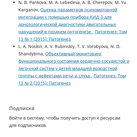
N. B. Pankova, M. A. Lebedeva, A. B. Cherepov, M. Yu.
Karganov,
Оценка параметров психомоторной
интеграции с помощью прибора КИД-3 для
донозологической диагностики двигательных
нарушений в позднем онтогенезе
,
Патогенез: Том
13 № 1 (2015): Патогенез
L. A. Noskin, A. V. Rubinskiy, T. V. Vorobyova, N. D.
Shandybina,
Объективный мониторинг
функционального состояния сердечно-сосудистой и
легочной систем у детей младшей возрастной
группы с дефектами речи и слуха
,
Патогенез: Том
13 № 2 (2015): Патогенез
Подписка
Войти в систему, чтобы получить доступ к ресурсам
для подписчиков.