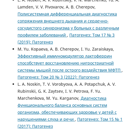
Lamden, V. V. Pivovarov, A. B. Cherepov,
Полисистемная дифференциальная диагностика
сопряжения внешнего дыхания и сердечно-
сосудистого синхронизма у больных с различным
профилем заболеваний
,
Патогенез: Том 17 № 3
(2019): Патогенез
M. Yu. Kopaeva, A. B. Cherepov, I. Yu. Zaraiskaya,
Эффективный иммуномодулятор лактоферрин
способствует восстановлению нигростриатной
системы мышей после острого воздействия МФТП
,
Патогенез: Том 20 № 3 (2022): Патогенез
L. A. Noskin, T. V. Vorobyova, A. A. Potapchuk, A. V.
Rubinskii, G. K. Zaytsev, I. V. Petrova, F. Yu.
Marchenkova, M. Yu. Karganov,
Диагностика
функционального баланса основных систем
организма, обеспечивающих здоровье у детей с
нарушениями слуха и речи
,
Патогенез: Том 15 № 1
(2017): Патогенез