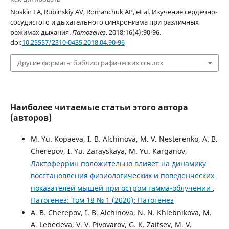
Noskin LA, Rubinskiy AV, Romanchuk AP, et al. Изучение сердечно-
сосудистого и дыхательного синхронизма при различных
режимах дыхания.
Патогенез
. 2018;16(4):90-96.
doi:
10.25557/2310-0435.2018.04.90-96
Другие форматы библиографических ссылок
Наиболее читаемые статьи этого автора
(авторов)
M. Yu. Kopaeva, I. B. Alchinova, M. V. Nesterenko, A. B.
Cherepov, I. Yu. Zarayskaya, M. Yu. Karganov,
Лактоферрин положительно влияет на динамику
восстановления физиологических и поведенческих
показателей мышей при остром гамма-облучении
,
Патогенез: Том 18 № 1 (2020): Патогенез
A. B. Cherepov, I. B. Alchinova, N. N. Khlebnikova, M.
A. Lebedeva, V. V. Pivovarov, G. K. Zaitsev, M. V.