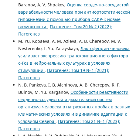
Baranov, A. V. Shpakov,
Оценка сердечно-сосудистой
вариабельности человека при антиортостатической
гипокинезии с помощью прибора САКР-i: новые
возможности
,
Патогенез: Том 20 № 2 (2022):
Патогенез
M. Yu. Kopaeva, A. M. Azieva, A. B. Cherepov, M. V.
Nesterenko, I. Yu. Zarayskaya,
Лактоферрин человека
усиливает экспрессию транскрипционного фактора
c-Fos в нейрональных культурах в условиях
стимуляции
,
Патогенез: Том 19 № 1 (2021):
Патогенез
N. B. Pankova, I. B. Alchinova, A. B. Cherepov, R. P.
Buinov, M. Yu. Karganov,
Особенности реактивности
сердечно-сосудистой и дыхательной систем
организма человека в нагрузочных пробах в разных
климатических условиях и в динамике адаптации к
условиям Севера
,
Патогенез: Том 21 № 1 (2023):
Патогенез
L. A. Noskin, A. V. Rubinskiy, V. N. Marchenko, Yu. A.