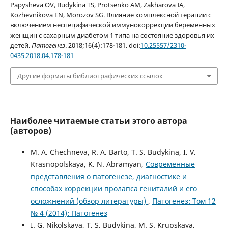
Papysheva OV, Budykina TS, Protsenko AM, Zakharova IA,
Kozhevnikova EN, Morozov SG. Влияние комплексной терапии с
включением неспецифической иммунокоррекции беременных
женщин с сахарным диабетом 1 типа на состояние здоровья их
детей.
Патогенез
. 2018;16(4):178-181. doi:
10.25557/2310-
0435.2018.04.178-181
Другие форматы библиографических ссылок
Наиболее читаемые статьи этого автора
(авторов)
M. A. Chechneva, R. A. Barto, T. S. Budykina, I. V.
Krasnopolskaya, K. N. Abramyan,
Современные
представления о патогенезе, диагностике и
способах коррекции пролапса гениталий и его
осложнений (обзор литературы)
,
Патогенез: Том 12
№ 4 (2014): Патогенез
I. G. Nikolskaya, T. S. Budykina, M. S. Krupskaya,