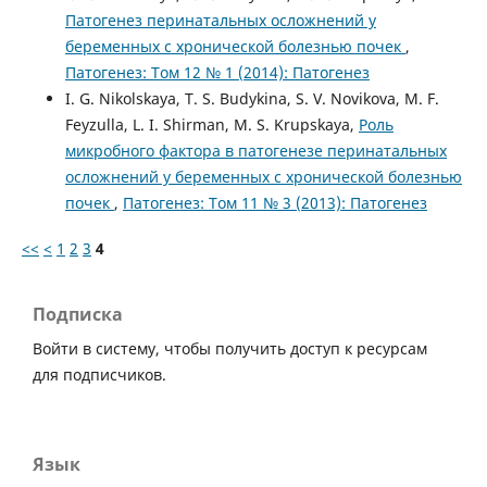
Патогенез перинатальных осложнений у
беременных с хронической болезнью почек
,
Патогенез: Том 12 № 1 (2014): Патогенез
I. G. Nikolskaya, T. S. Budykina, S. V. Novikova, M. F.
Feyzulla, L. I. Shirman, M. S. Krupskaya,
Роль
микробного фактора в патогенезе перинатальных
осложнений у беременных с хронической болезнью
почек
,
Патогенез: Том 11 № 3 (2013): Патогенез
<<
<
1
2
3
4
Подписка
Войти в систему, чтобы получить доступ к ресурсам
для подписчиков.
Язык