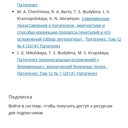
Патогенез
M. A. Chechneva, R. A. Barto, T. S. Budykina, I. V.
Krasnopolskaya, K. N. Abramyan,
Современные
представления о патогенезе, диагностике и
способах коррекции пролапса гениталий и его
осложнений (обзор литературы)
,
Патогенез: Том 12
№ 4 (2014): Патогенез
I. G. Nikolskaya, T. S. Budykina, M. S. Krupskaya,
Патогенез перинатальных осложнений у
беременных с хронической болезнью почек
,
Патогенез: Том 12 № 1 (2014): Патогенез
Подписка
Войти в систему, чтобы получить доступ к ресурсам
для подписчиков.