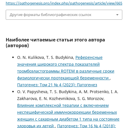
https://pathogenesis.pro/index.php/pathogenesis/article/view/665
Другие форматы библиографических ссылок
Наиболее читаемые статьи этого автора
(авторов)
O. N. Kulikova, T. S. Budykina,
Референсные
значения широкого спектра показателей
тромбоэластограммы ROTEM в различные сроки
физиологически протекающей беременности
,
Патогенез: Том 21 № 4 (2023): Патогенез
O. V. Papysheva, T. S. Budykina, A. M. Protsenko, I. A.
Zakharova, E. N. Kozhevnikova, S. G. Morozov,
Влияние комплексной терапии с включением
неспецифической иммунокоррекции беременных
женщин с сахарным диабетом 1 типа на состояние
здоровья их детей
,
Патогенез: Том 16 № 4 (2018):