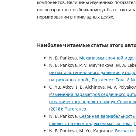
компонентов. Величины изученных показател
половозрастных выборках могут быть взяты за
нормировании в прикладных целях.
Наиболее читаемые статьи этого авто
N. B. Pankova,
Механизмы срочной и до
N. B. Pankova, P. V. Mavrenkova, M. A. Le
ритма и артериального давления у под
нагрузочных проб
,
Патогенез: Том 18 № 
O. Yu. At`kov, I. B. Alchinova, M. V. Polyak
Изменения параметров сердечного ритм
океанического перелета вокруг Северн
(2018): Патогенез
N. B. Pankova,
Сезонная вариабельность 
школы с разным индексом массы тела
,
N. B. Pankova, M. Yu. Kagranov,
Возрастн