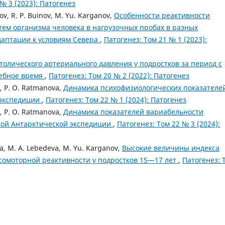
№ 3 (2023): Патогенез
pov, R. P. Buinov, M. Yu. Karganov,
Особенности реактивности
тем организма человека в нагрузочных пробах в разных
даптации к условиям Севера
,
Патогенез: Том 21 № 1 (2023):
лического артериального давления у подростков за период с
чебное время
,
Патогенез: Том 20 № 2 (2022): Патогенез
a, P. O. Ratmanova,
Динамика психофизиологических показателей
 экспедиции
,
Патогенез: Том 22 № 1 (2024): Патогенез
a, P. O. Ratmanova,
Динамика показателей вариабельности
ской Антарктической экспедиции
,
Патогенез: Том 22 № 3 (2024):
eva, M. A. Lebedeva, M. Yu. Karganov,
Высокие величины индекса
сомоторной реактивности у подростков 15—17 лет
,
Патогенез: 