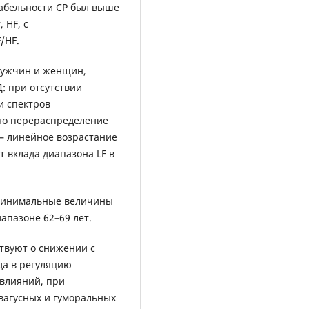
иабельности СР был выше
 HF, с
/HF.
 мужчин и женщин,
: при отсутствии
и спектров
ено перераспределение
– линейное возрастание
т вклада диапазона LF в
 минимальные величины
апазоне 62–69 лет.
твуют о снижении с
ада в регуляцию
 влияний, при
вагусных и гуморальных