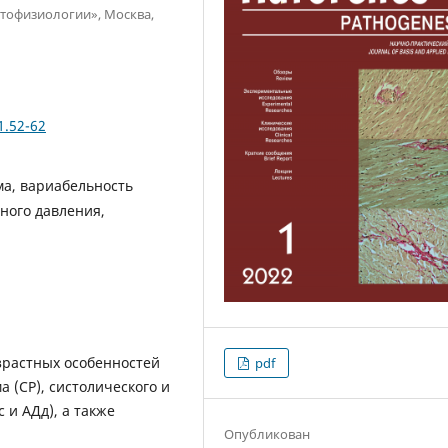
атофизиологии», Москва,
1.52-62
ма, вариабельность
ного давления,
зрастных особенностей
pdf
 (СР), систолического и
 и АДд), а также
Опубликован