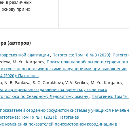
ей в различных
 основу при их
ра (авторов)
лговременной адаптации
,
Патогенез: Том 18 № 3 (2020): Патоген
bedeva, M. Yu. Karganov,
Показатели вариабельности сердечного
ростков с нервно-психическими нарушениями при выполнении
4 (2020): Патогенез
ova, N. B. Pankova, S. G. Gorokhova, V. V. Serikov, M. Yu. Karganov,
а и артериального давления за время кругосветного
ого полюса по Северному Ледовитому океану
,
Патогенез: Том 16
показателей сердечно-сосудистой системы у учащихся началь
Патогенез: Том 19 № 1 (2021): Патогенез
ые изменения показателей психомоторной координации в