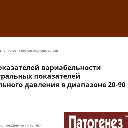
з
/
Клинические исследования
оказателей вариабельности
тральных показателей
ьного давления в диапазоне 20-90
е учреждение «Научно-