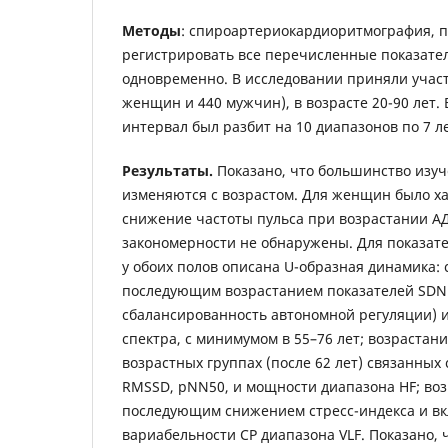
Методы
: спироартериокардиоритмография, 
регистрировать все перечисленные показател
одновременно. В исследовании приняли участ
женщин и 440 мужчин), в возрасте 20-90 лет.
интервал был разбит на 10 диапазонов по 7 ле
Результаты.
Показано, что большинство изу
изменяются с возрастом. Для женщин было х
снижение частоты пульса при возрастании АД
закономерности не обнаружены. Для показат
у обоих полов описана U-образная динамика:
последующим возрастанием показателей SD
сбалансированность автономной регуляции) 
спектра, с минимумом в 55–76 лет; возрастан
возрастных группах (после 62 лет) связанных
RMSSD, pNN50, и мощности диапазона HF; воз
последующим снижением стресс-индекса и вк
вариабельности СР диапазона VLF. Показано, 