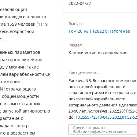
2022-04-27
позволяющая
и у каждого человека
Выпуск
ие 1559 человек (1119
Том 20 № 1 (2022): Патогенез
 Весь возрастной
т.
Раздел
ченных параметров
Клинические исследования
арактерно линейное
с, у мужчин такие
Как цитировать
елей вариабельности СР
Pankova NB. Возрастные изменени
 снижение с
показателей вариабельности
NN (отражающего
сердечного ритма и спектральных
и общей мощности
показателей вариабельности
ие в самых старших
артериального давления в диапаз
 с вагусной активностью
20-90 лет.
Патогенез
. 2022;20(1):52-
doi:
10.25557/2310-0435.2022.01.52-6
растание с
лада в спектр
Другие форматы
библиографических ссылок
что в возрастном