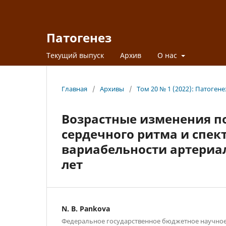
Патогенез
Текущий выпуск
Архив
О нас
Главная
/
Архивы
/
Том 20 № 1 (2022): Патогене
Возрастные изменения п
сердечного ритма и спек
вариабельности артериал
лет
N. B. Pankova
Федеральное государственное бюджетное научно