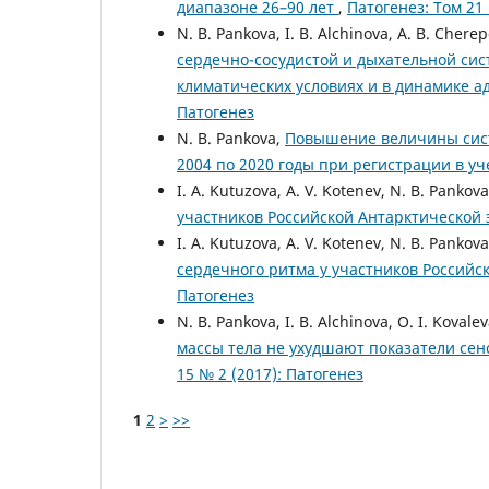
диапазоне 26–90 лет
,
Патогенез: Том 21 
N. B. Pankova, I. B. Alchinova, A. B. Chere
сердечно-сосудистой и дыхательной сис
климатических условиях и в динамике а
Патогенез
N. B. Pankova,
Повышение величины систо
2004 по 2020 годы при регистрации в у
I. A. Kutuzova, A. V. Kotenev, N. B. Pankov
участников Российской Антарктической
I. A. Kutuzova, A. V. Kotenev, N. B. Pankov
сердечного ритма у участников Россий
Патогенез
N. B. Pankova, I. B. Alchinova, O. I. Koval
массы тела не ухудшают показатели сен
15 № 2 (2017): Патогенез
1
2
>
>>