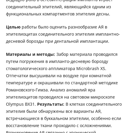
соединительный эпителий, являющийся одним из
функциональных компартментов эпителия десны.
Целью
работы было оценить разнообразие АЯ в
эпителиоцитах соединительного эпителия имплантно-
десневой борозды при дентальной имплантации.
Материалы и методы:
Забор материала проводился
путем погружения в импланто-десневую борозду
стоматологического аппликатора Microbrash XS.
Отпечатки высушивали на воздухе при комнатной
температуре и окрашивали по стандартной методике
Романовского-Гимза. Анализ аномалий яра
эпителиоцитов проводился на световом микроскопе
Olympus BX31.
Результаты:
В клетках соединительного
эпителия были обнаружены все варианты АЯ,
встречающиеся в буккальном эпителии, особенно если
восстановление ткани проходило с осложнениями.
Возникновение АЯ связанно с хронической