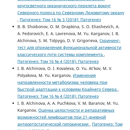
кругосветного океанического перелета вокруг
Северного полюса по Северному Ледовитому океану
,
Патогенез: Том 16 № 3 (2018): Патогенез
B. B. Shoibonov, O. M. Drapkina, S. O. Eliashevich, A.
A. Fedorovich, E. A. Lavrenova, M. Yu. Karganov, I. B.
Alchinova, S. M. Tolpygo, D. V. Grigorieva,
Скрининг-
тест для определения функциональной активности
классического пути системы комплемента
,
Патогенез: Том 16 № 4 (2018): Патогенез
I. B. Alchinova, O. I. Kovaleva, O. Yu. At’kov, M. V.
Polyakova, M. Yu. Karganov,
Изменения
направленности метаболизма человека при
быстрой адаптации к условиям Крайнего Севера
,
Патогенез: Том 16 № 4 (2018): Патогенез
I. B. Alchinova, A. A. Puchkova, V. M. Baranov, M. Yu.
Karganov,
Оценка целостности и репаративных
возможностей лимфоцитов при 21-дневной
антиортостатической гипокинезии
,
Патогенез: Том