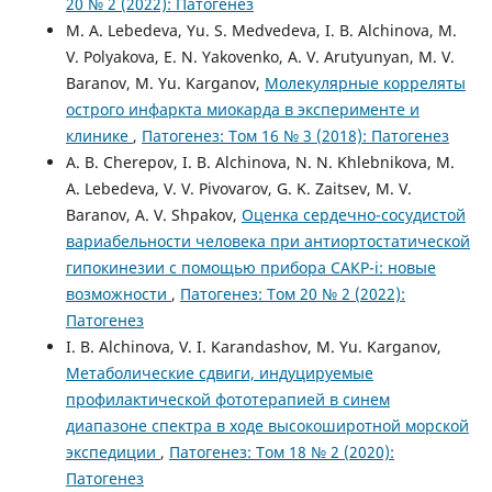
20 № 2 (2022): Патогенез
M. A. Lebedeva, Yu. S. Medvedeva, I. B. Alchinova, M.
V. Polyakova, E. N. Yakovenko, A. V. Arutyunyan, M. V.
Baranov, M. Yu. Karganov,
Молекулярные корреляты
острого инфаркта миокарда в эксперименте и
клинике
,
Патогенез: Том 16 № 3 (2018): Патогенез
A. B. Cherepov, I. B. Alchinova, N. N. Khlebnikova, M.
A. Lebedeva, V. V. Pivovarov, G. K. Zaitsev, M. V.
Baranov, A. V. Shpakov,
Оценка сердечно-сосудистой
вариабельности человека при антиортостатической
гипокинезии с помощью прибора САКР-i: новые
возможности
,
Патогенез: Том 20 № 2 (2022):
Патогенез
I. B. Alchinova, V. I. Karandashov, M. Yu. Karganov,
Метаболические сдвиги, индуцируемые
профилактической фототерапией в синем
диапазоне спектра в ходе высокоширотной морской
экспедиции
,
Патогенез: Том 18 № 2 (2020):
Патогенез