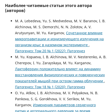
Наиболее читаемые статьи этого автора
(авторов)
M. A. Lebedeva, Yu. S. Medvedeva, M. V. Baranov, I. B.
Alchinova, M. S. Demorzhi, N. N. Zolotov, A. V.
Arutyunyan, M. Yu. Karganov,
Сочетанное влияние
микрогравитации и ионизирующего излучения на
организм крыс в наземном эксперименте
,
Патогенез: Том 20 № 1 (2022): Патогенез
M. Yu. Kopaeva, I. B. Alchinova, M. V. Nesterenko, A. B.
Cherepov, I. Yu. Zarayskaya, M. Yu. Karganov,
Лактоферрин положительно влияет на динамику
восстановления физиологических и поведенческих
показателей мышей при остром гамма-облучении
,
Патогенез: Том 18 № 1 (2020): Патогенез
O. Yu. At`kov, I. B. Alchinova, M. V. Polyakova, N. B.
Pankova, S. G. Gorokhova, V. V. Serikov, M. Yu.
Karganov,
Изменения параметров сердечного
ритма и артериального давления за время