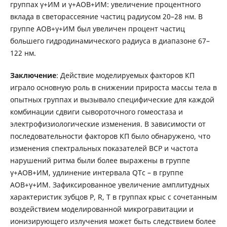
группах γ+ИМ и γ+АОВ+ИМ: увеличение процентного
вклада в светорассеяние частиц радиусом 20–28 нм. В
группе АОВ+γ+ИМ был увеличен процент частиц
большего гидродинамического радиуса в диапазоне 67–
122 нм.
Заключение
: Действие моделируемых факторов КП
играло основную роль в снижении прироста массы тела в
опытных группах и вызывало специфические для каждой
комбинации сдвиги сывороточного гомеостаза и
электрофизиологические изменения. В зависимости от
последовательности факторов КП было обнаружено, что
изменения спектральных показателей ВСР и частота
нарушений ритма были более выражены в группе
γ+АОВ+ИМ, удлинение интервала QTc – в группе
АОВ+γ+ИМ. Зафиксированное увеличение амплитудных
характеристик зубцов P, R, T в группах крыс с сочетанным
воздействием моделированной микрогравитации и
ионизирующего излучения может быть следствием более