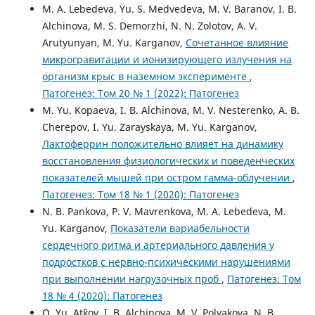
M. A. Lebedeva, Yu. S. Medvedeva, M. V. Baranov, I. B.
Alchinova, M. S. Demorzhi, N. N. Zolotov, A. V.
Arutyunyan, M. Yu. Karganov,
Сочетанное влияние
микрогравитации и ионизирующего излучения на
организм крыс в наземном эксперименте
,
Патогенез: Том 20 № 1 (2022): Патогенез
M. Yu. Kopaeva, I. B. Alchinova, M. V. Nesterenko, A. B.
Cherepov, I. Yu. Zarayskaya, M. Yu. Karganov,
Лактоферрин положительно влияет на динамику
восстановления физиологических и поведенческих
показателей мышей при остром гамма-облучении
,
Патогенез: Том 18 № 1 (2020): Патогенез
N. B. Pankova, P. V. Mavrenkova, M. A. Lebedeva, M.
Yu. Karganov,
Показатели вариабельности
сердечного ритма и артериального давления у
подростков с нервно-психическими нарушениями
при выполнении нагрузочных проб
,
Патогенез: Том
18 № 4 (2020): Патогенез
O. Yu. At`kov, I. B. Alchinova, M. V. Polyakova, N. B.