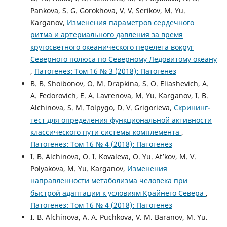
Pankova, S. G. Gorokhova, V. V. Serikov, M. Yu.
Karganov,
Изменения параметров сердечного
ритма и артериального давления за время
кругосветного океанического перелета вокруг
Северного полюса по Северному Ледовитому океану
,
Патогенез: Том 16 № 3 (2018): Патогенез
B. B. Shoibonov, O. M. Drapkina, S. O. Eliashevich, A.
A. Fedorovich, E. A. Lavrenova, M. Yu. Karganov, I. B.
Alchinova, S. M. Tolpygo, D. V. Grigorieva,
Скрининг-
тест для определения функциональной активности
классического пути системы комплемента
,
Патогенез: Том 16 № 4 (2018): Патогенез
I. B. Alchinova, O. I. Kovaleva, O. Yu. At’kov, M. V.
Polyakova, M. Yu. Karganov,
Изменения
направленности метаболизма человека при
быстрой адаптации к условиям Крайнего Севера
,
Патогенез: Том 16 № 4 (2018): Патогенез
I. B. Alchinova, A. A. Puchkova, V. M. Baranov, M. Yu.