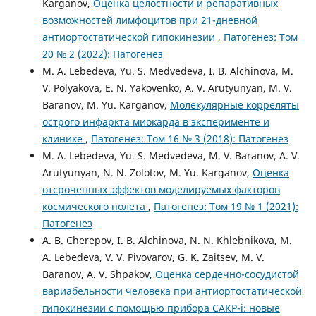
Karganov,
Оценка целостности и репаративных
возможностей лимфоцитов при 21-дневной
антиортостатической гипокинезии
,
Патогенез: Том
20 № 2 (2022): Патогенез
M. A. Lebedeva, Yu. S. Medvedeva, I. B. Alchinova, M.
V. Polyakova, E. N. Yakovenko, A. V. Arutyunyan, M. V.
Baranov, M. Yu. Karganov,
Молекулярные корреляты
острого инфаркта миокарда в эксперименте и
клинике
,
Патогенез: Том 16 № 3 (2018): Патогенез
M. A. Lebedeva, Yu. S. Medvedeva, M. V. Baranov, A. V.
Arutyunyan, N. N. Zolotov, M. Yu. Karganov,
Оценка
отсроченных эффектов моделируемых факторов
космического полета
,
Патогенез: Том 19 № 1 (2021):
Патогенез
A. B. Cherepov, I. B. Alchinova, N. N. Khlebnikova, M.
A. Lebedeva, V. V. Pivovarov, G. K. Zaitsev, M. V.
Baranov, A. V. Shpakov,
Оценка сердечно-сосудистой
вариабельности человека при антиортостатической
гипокинезии с помощью прибора САКР-i: новые