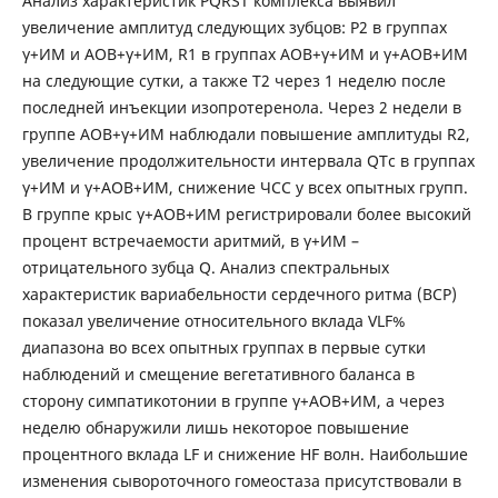
Анализ характеристик PQRST комплекса выявил
увеличение амплитуд следующих зубцов: P2 в группах
γ+ИМ и АОВ+γ+ИМ, R1 в группах АОВ+γ+ИМ и γ+АОВ+ИМ
на следующие сутки, а также T2 через 1 неделю после
последней инъекции изопротеренола. Через 2 недели в
группе АОВ+γ+ИМ наблюдали повышение амплитуды R2,
увеличение продолжительности интервала QTc в группах
γ+ИМ и γ+АОВ+ИМ, снижение ЧСС у всех опытных групп.
В группе крыс γ+АОВ+ИМ регистрировали более высокий
процент встречаемости аритмий, в γ+ИМ –
отрицательного зубца Q. Анализ спектральных
характеристик вариабельности сердечного ритма (ВСР)
показал увеличение относительного вклада VLF%
диапазона во всех опытных группах в первые сутки
наблюдений и смещение вегетативного баланса в
сторону симпатикотонии в группе γ+АОВ+ИМ, а через
неделю обнаружили лишь некоторое повышение
процентного вклада LF и снижение HF волн. Наибольшие
изменения сывороточного гомеостаза присутствовали в