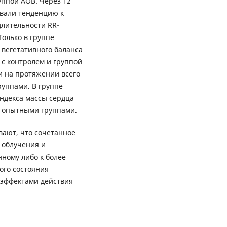
уппой АОВ. Через 12
вали тенденцию к
длительности RR-
Только в группе
 вегетативного баланса
с контролем и группой
 на протяжении всего
уппами. В группе
ндекса массы сердца
и опытными группами.
вают, что сочетанное
 облучения и
ному либо к более
го состояния
 эффектами действия