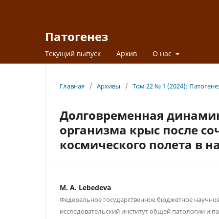
Патогенез
Текущий выпуск
Архив
О нас
Главная
/
Архивы
/
Том 22 № 1 (2024): Патогене
Долговременная динамик
организма крыс после со
космического полета в 
M. A. Lebedeva
Федеральное государственное бюджетное научно
исследовательский институт общей патологии и п