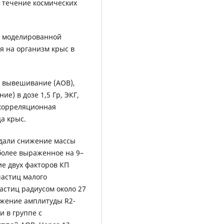
 течение космических
я моделированной
 на организм крыс в
 вывешивание (АОВ),
е) в дозе 1,5 Гр, ЭКГ,
 корреляционная
а крыс.
дали снижение массы
иболее выраженное на 9–
е двух факторов КП
частиц малого
астиц радиусом около 27
ижение амплитуды R2-
и в группе с