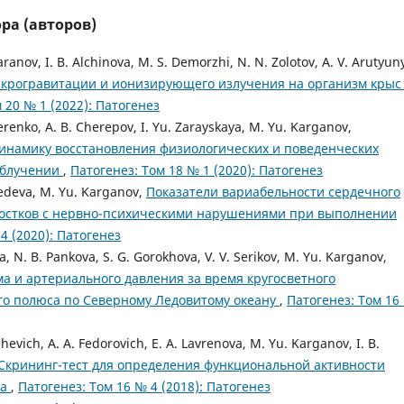
ра (авторов)
anov, I. B. Alchinova, M. S. Demorzhi, N. N. Zolotov, A. V. Arutyun
крогравитации и ионизирующего излучения на организм крыс
 20 № 1 (2022): Патогенез
erenko, A. B. Cherepov, I. Yu. Zarayskaya, M. Yu. Karganov,
инамику восстановления физиологических и поведенческих
облучении
,
Патогенез: Том 18 № 1 (2020): Патогенез
bedeva, M. Yu. Karganov,
Показатели вариабельности сердечного
ростков с нервно-психическими нарушениями при выполнении
4 (2020): Патогенез
ova, N. B. Pankova, S. G. Gorokhova, V. V. Serikov, M. Yu. Karganov,
а и артериального давления за время кругосветного
ого полюса по Северному Ледовитому океану
,
Патогенез: Том 16
hevich, A. A. Fedorovich, E. A. Lavrenova, M. Yu. Karganov, I. B.
Скрининг-тест для определения функциональной активности
та
,
Патогенез: Том 16 № 4 (2018): Патогенез