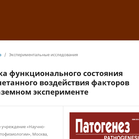
з
/
Экспериментальные исследования
а функционального состояния
четанного воздействия факторов
наземном эксперименте
е учреждение «Научно-
атофизиологии», Москва,