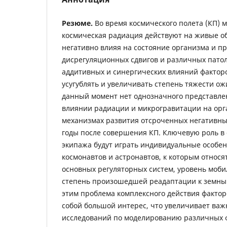
Резюме.
Во время космического полета (КП) 
космическая радиация действуют на живые о
негативно влияя на состояние организма и п
дисрегуляционных сдвигов и различных пато
аддитивных и синергических влияний фактор
усугублять и увеличивать степень тяжести о
данный момент нет однозначного представле
влиянии радиации и микрогравитации на орг
механизмах развития отсроченных негативны
годы после совершения КП. Ключевую роль в
экипажа будут играть индивидуальные особе
космонавтов и астронавтов, к которым относ
основных регуляторных систем, уровень моби
степень произошедшей реадаптации к земным
этим проблема комплексного действия фактор
собой большой интерес, что увеличивает важ
исследований по моделированию различных ф