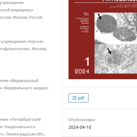
 учреждение
еской медицины»
ссии, Москва, Россия
е учреждение «Научно-
атофизиологии», Москва,
дение «Федеральный
ы» Федерального медико-
pdf
ение «Петербургский
Опубликован
ва» Национального
2024-04-10
», Ленинградская обл.,