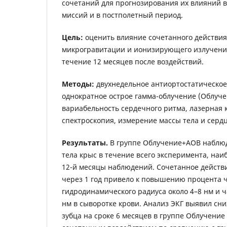
сочетаний для прогнозирования их влияний в
миссий и в постполетный период.
Цель:
оценить влияние сочетанного действи
микрогравитации и ионизирующего излучения
течение 12 месяцев после воздействий.
Методы:
двухнедельное антиортостатическое
однократное острое гамма-облучение (Облучени
вариабельность сердечного ритма, лазерная
спектроскопия, измерение массы тела и сердц
Результаты.
В группе Облучение+АОВ наблю
тела крыс в течение всего эксперимента, на
12-й месяцы наблюдений. Сочетанное действи
через 1 год привело к повышению процента 
гидродинамического радиуса около 4–8 нм и ч
нм в сыворотке крови. Анализ ЭКГ выявил сн
зубца на сроке 6 месяцев в группе Облучение 