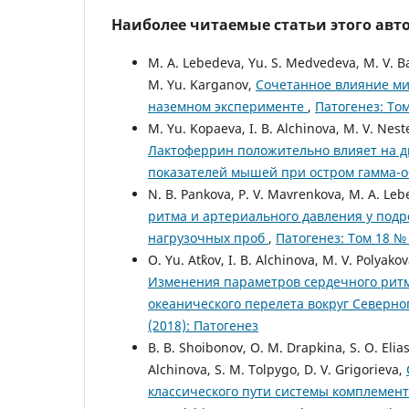
Наиболее читаемые статьи этого авто
M. A. Lebedeva, Yu. S. Medvedeva, M. V. Bar
M. Yu. Karganov,
Сочетанное влияние ми
наземном эксперименте
,
Патогенез: Том
M. Yu. Kopaeva, I. B. Alchinova, M. V. Nest
Лактоферрин положительно влияет на д
показателей мышей при остром гамма-
N. B. Pankova, P. V. Mavrenkova, M. A. Le
ритма и артериального давления у под
нагрузочных проб
,
Патогенез: Том 18 № 
O. Yu. At`kov, I. B. Alchinova, M. V. Polyak
Изменения параметров сердечного ритм
океанического перелета вокруг Северн
(2018): Патогенез
B. B. Shoibonov, O. M. Drapkina, S. O. Elias
Alchinova, S. M. Tolpygo, D. V. Grigorieva,
классического пути системы комплемен