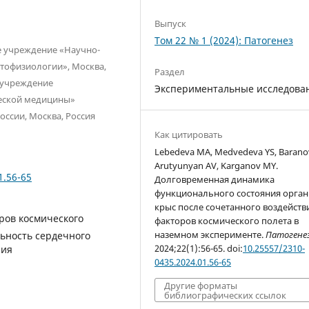
Выпуск
Том 22 № 1 (2024): Патогенез
е учреждение «Научно-
атофизиологии», Москва,
Раздел
 учреждение
Экспериментальные исследова
еской медицины»
ссии, Москва, Россия
Как цитировать
Lebedeva MA, Medvedeva YS, Barano
Arutyunyan AV, Karganov MY.
1.56-65
Долговременная динамика
функционального состояния орга
крыс после сочетанного воздейств
ров космического
факторов космического полета в
наземном эксперименте.
Патогене
льность сердечного
2024;22(1):56-65. doi:
10.25557/2310-
пия
0435.2024.01.56-65
Другие форматы
библиографических ссылок