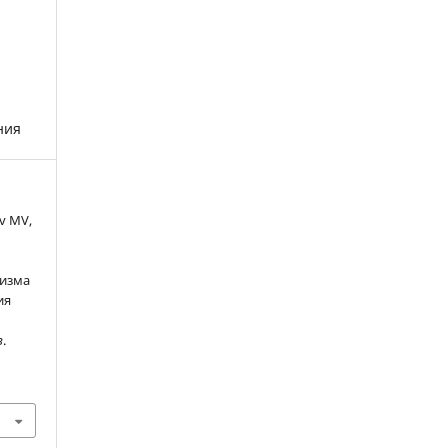
ния
v MV,
низма
ия
з
.