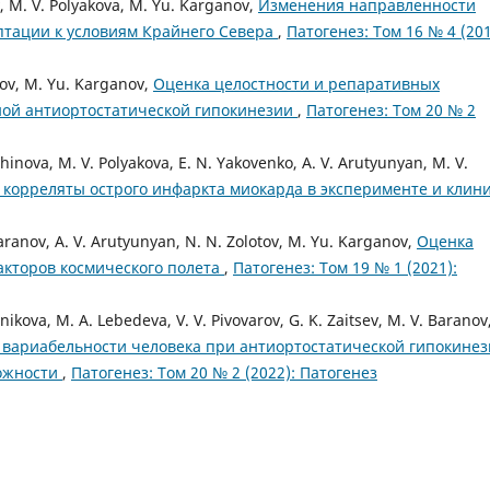
ov, M. V. Polyakova, M. Yu. Karganov,
Изменения направленности
птации к условиям Крайнего Севера
,
Патогенез: Том 16 № 4 (201
anov, M. Yu. Karganov,
Оценка целостности и репаративных
ной антиортостатической гипокинезии
,
Патогенез: Том 20 № 2
hinova, M. V. Polyakova, E. N. Yakovenko, A. V. Arutyunyan, M. V.
корреляты острого инфаркта миокарда в эксперименте и клин
ranov, A. V. Arutyunyan, N. N. Zolotov, M. Yu. Karganov,
Оценка
кторов космического полета
,
Патогенез: Том 19 № 1 (2021):
nikova, M. A. Lebedeva, V. V. Pivovarov, G. K. Zaitsev, M. V. Baranov,
 вариабельности человека при антиортостатической гипокине
можности
,
Патогенез: Том 20 № 2 (2022): Патогенез