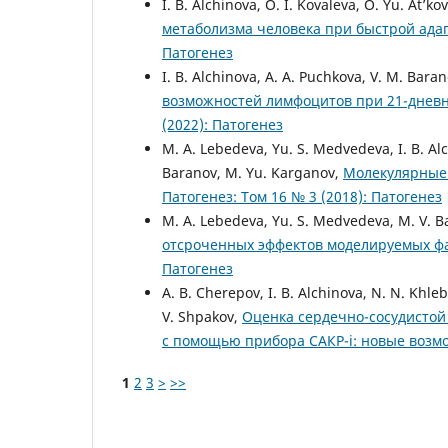
I. B. Alchinova, O. I. Kovaleva, O. Yu. At’k
метаболизма человека при быстрой ада
Патогенез
I. B. Alchinova, A. A. Puchkova, V. M. Bar
возможностей лимфоцитов при 21-днев
(2022): Патогенез
M. A. Lebedeva, Yu. S. Medvedeva, I. B. Alc
Baranov, M. Yu. Karganov,
Молекулярные 
Патогенез: Том 16 № 3 (2018): Патогенез
M. A. Lebedeva, Yu. S. Medvedeva, M. V. Ba
отсроченных эффектов моделируемых фа
Патогенез
A. B. Cherepov, I. B. Alchinova, N. N. Khleb
V. Shpakov,
Оценка сердечно-сосудистой
с помощью прибора САКР-i: новые воз
1
2
3
>
>>