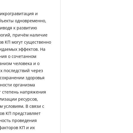
микрогравитация и
бъекты одновременно,
риводя к развитию
логий, причём наличие
ов КП могут существенно
жидаемых эффектов. На
ния о сочетанном
анизм человека и о
х последствий через
 сохранении здоровья
нности организма
ят степень напряжения
лизации ресурсов,
 условиям. В связи с
ов КП представляет
ность проведения
акторов КП и их