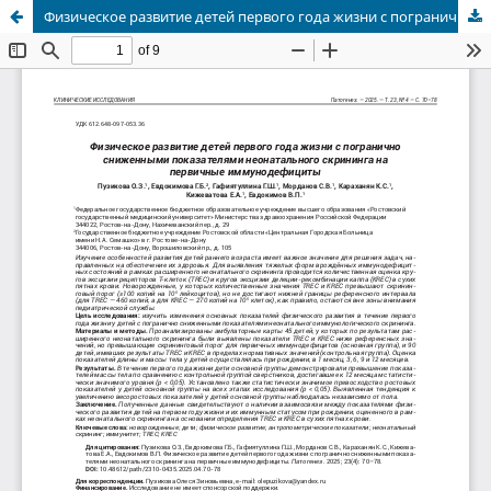
Физическое развитие детей первого года жизни с погранично сниженными показателями неонатального скрининга на первичные иммунодефициты