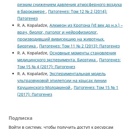
резким снижением давления атмосферного воздуха
в барокамере
,
Патогенез: Том 12 № 2 (2014):
Патогенез
R. A. Kopaladze,
Алкмеон из Кротона (VI век до н.э.) –
врач, биолог, патолог и нейрофизиолог,
производивший вивисекцию на животных.
Биоэтика
,
Патогенез: Том 11 № 2 (2013): Патогенез
R. A. Kopaladze,
Основные моменты становления
медицинского эксперимента. Биоэтика
,
Патогенез:
Том 15 № 4 (2017): Патогенез
R. A. Kopaladze,
Экспериментальная модель
ультразвуковой эпилепсии на крысах линии
Крушинского-Молодкиной
,
Патогенез: Том 15 № 1
(2017): Патогенез
Подписка
Войти в систему, чтобы получить доступ к ресурсам