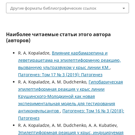
Другие форматы библиографических ссылок
Наиболее читаемые статьи этого автора
(авторов)
R. A. Kopaladze,
Влияние карбамазепина и
леветирацетама на эпилептиформную реакцию,
вызванную ультразвуком у крыс линии КМ
,
Патогенез: Том 17 № 3 (2019): Патогенез
R. A. Kopaladze, A. M. Dudchenko,
Гипобарическая
эпилептиформная реакция у крыс линии
Крушинского-Молодкиной как новая
экспериментальная модель для тестирования
антиконвульсантов
,
Патогенез: Том 16 № 3 (2018):
Патогенез
R. A. Kopaladze, A. M. Dudchenko, A. A. Kubatiev,
Эпилептиформная реакция у крыс, индуцируемая