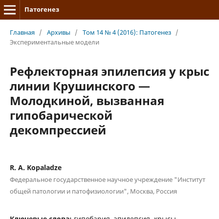
Патогенез
Главная
/
Архивы
/
Том 14 № 4 (2016): Патогенез
/
Экспериментальные модели
Рефлекторная эпилепсия у крыс
линии Крушинского —
Молодкиной, вызванная
гипобарической
декомпрессией
R. A. Kopaladze
Федеральное государственное научное учреждение "Институт
общей патологии и патофизиологии", Москва, Россия
Ключевые слова:
гипобария, эпилепсия, крысы