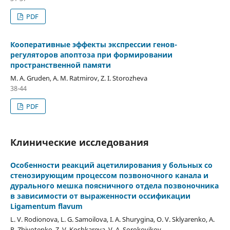
PDF
Кооперативные эффекты экспрессии генов-
регуляторов апоптоза при формировании
пространственной памяти
M. A. Gruden, A. M. Ratmirov, Z. I. Storozheva
38-44
PDF
Клинические исследования
Особенности реакций ацетилирования у больных со
стенозирующим процессом позвоночного канала и
дурального мешка поясничного отдела позвоночника
в зависимости от выраженности оссификации
Ligamentum flavum
L. V. Rodionova, L. G. Samoilova, I. A. Shurygina, O. V. Sklyarenko, A.
P. Zhivotenko, Z. V. Koshkareva, V. A. Sorokovikov