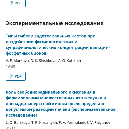
PDF
Экспериментальные исследования
Типы гибели эндотелиальных клеток при
воздействии физиологических и
супрафизиологических концентраций кальций-
фосфатных бионов
V. E. Markova, D. K. Shishkova, A. G. Kutikhin
19-30
PDF
Роль свободнорадикального окисления в
формировании множественных язв желудка и
двенадцатиперстной кишки после предельно
допустимой резекции печени (экспериментальное
исследование)
L. O. Barskaya, T. P. Khramykh, P. A. Yermolaev, S. V. Palyanov
31-37