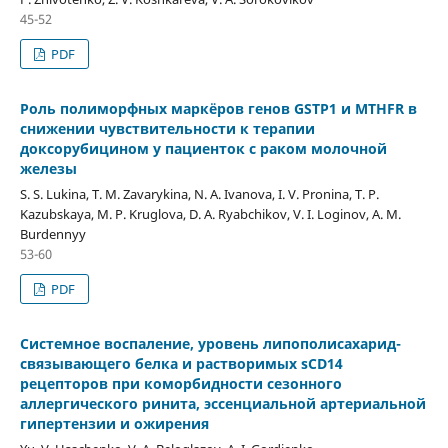
45-52
PDF
Роль полиморфных маркёров генов GSTP1 и MTHFR в
снижении чувствительности к терапии
доксорубицином у пациенток с раком молочной
железы
S. S. Lukina, T. M. Zavarykina, N. A. Ivanova, I. V. Pronina, T. P.
Kazubskaya, M. P. Kruglova, D. A. Ryabchikov, V. I. Loginov, A. M.
Burdennyy
53-60
PDF
Системное воспаление, уровень липополисахарид-
связывающего белка и растворимых sСD14
рецепторов при коморбидности сезонного
аллергического ринита, эссенциальной артериальной
гипертензии и ожирения