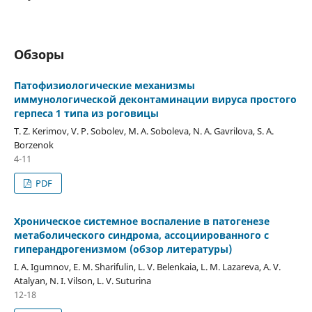
Обзоры
Патофизиологические механизмы
иммунологической деконтаминации вируса простого
герпеса 1 типа из роговицы
T. Z. Kerimov, V. P. Sobolev, M. A. Soboleva, N. A. Gavrilova, S. A.
Borzenok
4-11
PDF
Хроническое системное воспаление в патогенезе
метаболического синдрома, ассоциированного с
гиперандрогенизмом (обзор литературы)
I. A. Igumnov, E. M. Sharifulin, L. V. Belenkaia, L. M. Lazareva, A. V.
Atalyan, N. I. Vilson, L. V. Suturina
12-18