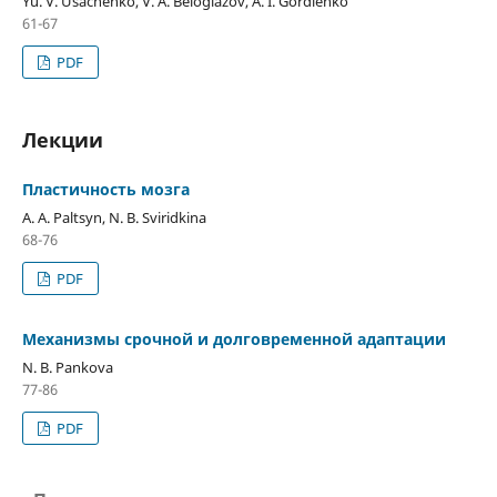
Yu. V. Usachenko, V. A. Beloglazov, A. I. Gordienko
61-67
PDF
Лекции
Пластичность мозга
A. A. Paltsyn, N. B. Sviridkina
68-76
PDF
Механизмы срочной и долговременной адаптации
N. B. Pankova
77-86
PDF