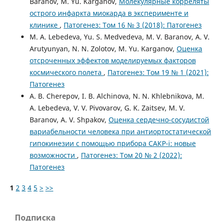
Baranov, M. Yu. Karganov,
Молекулярные корреляты
острого инфаркта миокарда в эксперименте и
клинике
,
Патогенез: Том 16 № 3 (2018): Патогенез
M. A. Lebedeva, Yu. S. Medvedeva, M. V. Baranov, A. V.
Arutyunyan, N. N. Zolotov, M. Yu. Karganov,
Оценка
отсроченных эффектов моделируемых факторов
космического полета
,
Патогенез: Том 19 № 1 (2021):
Патогенез
A. B. Cherepov, I. B. Alchinova, N. N. Khlebnikova, M.
A. Lebedeva, V. V. Pivovarov, G. K. Zaitsev, M. V.
Baranov, A. V. Shpakov,
Оценка сердечно-сосудистой
вариабельности человека при антиортостатической
гипокинезии с помощью прибора САКР-i: новые
возможности
,
Патогенез: Том 20 № 2 (2022):
Патогенез
1
2
3
4
5
>
>>
Подписка