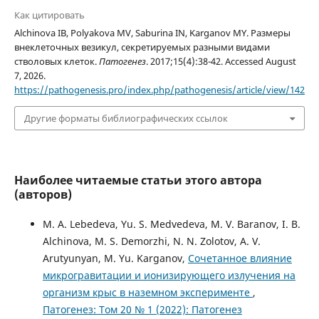
Как цитировать
Alchinova IB, Polyakova MV, Saburina IN, Karganov MY. Размеры
внеклеточных везикул, секретируемых разными видами
стволовых клеток.
Патогенез
. 2017;15(4):38-42. Accessed August
7, 2026.
https://pathogenesis.pro/index.php/pathogenesis/article/view/142
Другие форматы библиографических ссылок
Наиболее читаемые статьи этого автора
(авторов)
M. A. Lebedeva, Yu. S. Medvedeva, M. V. Baranov, I. B.
Alchinova, M. S. Demorzhi, N. N. Zolotov, A. V.
Arutyunyan, M. Yu. Karganov,
Сочетанное влияние
микрогравитации и ионизирующего излучения на
организм крыс в наземном эксперименте
,
Патогенез: Том 20 № 1 (2022): Патогенез