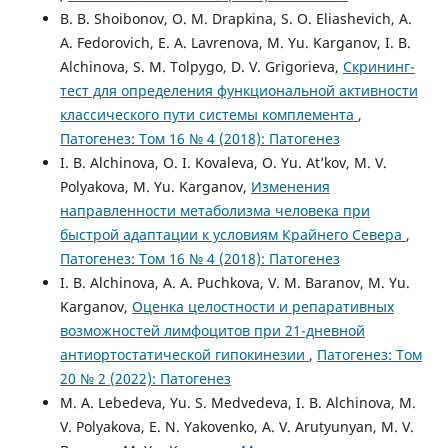
B. B. Shoibonov, O. M. Drapkina, S. O. Eliashevich, A.
A. Fedorovich, E. A. Lavrenova, M. Yu. Karganov, I. B.
Alchinova, S. M. Tolpygo, D. V. Grigorieva,
Скрининг-
тест для определения функциональной активности
классического пути системы комплемента
,
Патогенез: Том 16 № 4 (2018): Патогенез
I. B. Alchinova, O. I. Kovaleva, O. Yu. At’kov, M. V.
Polyakova, M. Yu. Karganov,
Изменения
направленности метаболизма человека при
быстрой адаптации к условиям Крайнего Севера
,
Патогенез: Том 16 № 4 (2018): Патогенез
I. B. Alchinova, A. A. Puchkova, V. M. Baranov, M. Yu.
Karganov,
Оценка целостности и репаративных
возможностей лимфоцитов при 21-дневной
антиортостатической гипокинезии
,
Патогенез: Том
20 № 2 (2022): Патогенез
M. A. Lebedeva, Yu. S. Medvedeva, I. B. Alchinova, M.
V. Polyakova, E. N. Yakovenko, A. V. Arutyunyan, M. V.