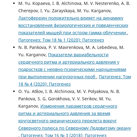
M. Yu. Kopaeva, I. B. Alchinova, M. V. Nesterenko, A. B.
Cherepov, I. Yu. Zarayskaya, M. Yu. Karganov,
Лактоферрин положительно влияет на динамику
восстановления физиологических и поведенческих
показателей мышей при остром гамма-облучении
,
Патогенез: Том 18 № 1 (2020): Патогенез
N. B. Pankova, P. V. Mavrenkova, M. A. Lebedeva, M.
Yu. Karganov,
Показатели вариабельности
сердечного ритма и артериального давления у
подростков с нервно-психическими нарушениями
при выполнении нагрузочных проб
,
Патогенез: Том
18 № 4 (2020): Патогенез
O. Yu. At`kov, I. B. Alchinova, M. V. Polyakova, N. B.
Pankova, S. G. Gorokhova, V. V. Serikov, M. Yu.
Karganov,
Изменения параметров сердечного
ритма и артериального давления за время
кругосветного океанического перелета вокруг
Северного полюса по Северному Ледовитому океану
,
Патогенез: Том 16 № 3 (2018): Патогенез