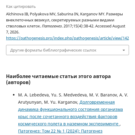
Как цитировать
Alchinova IB, Polyakova MV, Saburina IN, Karganov MY. Размеры
внеклеточных везикул, секретируемых разными видами
стволовых клеток.
Патогенез
. 2017;15(4):38-42. Accessed August
7, 2026.
https://pathogenesis.pro/index.php/pathogenesis/article/view/142
Другие форматы библиографических ссылок
Наиболее читаемые статьи этого автора
(авторов)
M. A. Lebedeva, Yu. S. Medvedeva, M. V. Baranov, A. V.
Arutyunyan, M. Yu. Karganov,
Долговременная
динамика функционального состояния организма
крыс после сочетанного воздействия факторов
космического полета в наземном эксперименте
,
Патогенез: Том 22 № 1 (2024): Патогенез