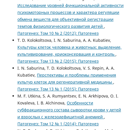
Исследование уровней функциональной активности
психомоторных процессов и характера регуляции
обмена веществ для объективной регистрации
темпов физиологического развития детей
,
Патогенез: Том 10 № 2 (2012): Патогенез
T. D. Kolokoltsova, I. N. Saburina, A. A. Kubatiev,
Культуры клеток человека и животных: выделение,
культивирование, криоконсервация и контроль
,
Патогенез: Том 13 № 2 (2015): Патогенез
I. N. Saburina, T. D. Kolokoltsova, V. S. Repin, A. A.
Kubatiev,
Перспективы и проблемы применения
культур клеток для регенеративной медицины
,
Патогенез: Том 13 № 1 (2015): Патогенез
M. F. Utkina, S. A. Rumyantsev, E. N. Arkhipova, O. I.
Kovaleva, I. B. Alchinova,
Особенности
субфракционного состава сыворотки крови у детей
и взрослых с железодефицитной анемией
,
Патогенез: Том 12 № 1 (2014): Патогенез