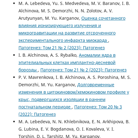
M. A. Lebedeva, Yu. S. Medvedeva, M. V. Baranov, I. B.
Alchinova, M. S. Demorzhi, N. N. Zolotov, A. V.
Arutyunyan, M. Yu. Karganov,
Оценка сочетанного
влияния ионизирующего излучения и
микрогравитации на развитие отсроченного
экспериментального инфаркта миокарда
,
Патогенез: Том 21 № 2 (2023): Патогенез
I. B. Alchinova, A. S. Rybalko,
Аномалии ядра в
эпителиальных клетках имплантно-десневой
борозды
,
Патогенез: Том 21 № 2 (2023): Патогенез
P. V. Mavrenkova, I. B. Alchinova, A. S. Poroshina, M. S.
Demorzhi, M. Yu. Karganov,
Долговременные
изменения в цитокиновом/хемокиновом профиле у
крыс, подвергшихся изоляции в раннем
постнатальном периоде
,
Патогенез: Том 20 № 3
(2022): Патогенез
M. A. Lebedeva, N. N. Khlebnikova, E. N. Arkhipova, B.
G. Lubina, E. V. Bogdanova, O. I. Kovaleva, V. I.
Torshin, D. L. Tarshitz, M. Yu. Karganov,