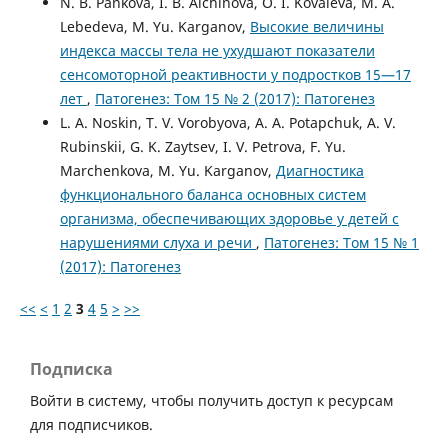
N. B. Pankova, I. B. Alchinova, O. I. Kovaleva, M. A.
Lebedeva, M. Yu. Karganov,
Высокие величины
индекса массы тела не ухудшают показатели
сенсомоторной реактивности у подростков 15—17
лет
,
Патогенез: Том 15 № 2 (2017): Патогенез
L. A. Noskin, T. V. Vorobyova, A. A. Potapchuk, A. V.
Rubinskii, G. K. Zaytsev, I. V. Petrova, F. Yu.
Marchenkova, M. Yu. Karganov,
Диагностика
функционального баланса основных систем
организма, обеспечивающих здоровье у детей с
нарушениями слуха и речи
,
Патогенез: Том 15 № 1
(2017): Патогенез
<<
<
1
2
3
4
5
>
>>
Подписка
Войти в систему, чтобы получить доступ к ресурсам
для подписчиков.