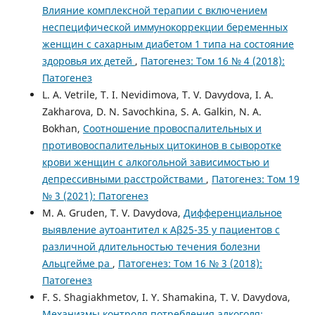
Влияние комплексной терапии с включением
неспецифической иммунокоррекции беременных
женщин с сахарным диабетом 1 типа на состояние
здоровья их детей
,
Патогенез: Том 16 № 4 (2018):
Патогенез
L. A. Vetrile, T. I. Nevidimova, T. V. Davydova, I. A.
Zakharova, D. N. Savochkina, S. A. Galkin, N. A.
Bokhan,
Соотношение провоспалительных и
противовоспалительных цитокинов в сыворотке
крови женщин с алкогольной зависимостью и
депрессивными расстройствами
,
Патогенез: Том 19
№ 3 (2021): Патогенез
M. A. Gruden, T. V. Davydova,
Дифференциальное
выявление аутоантител к Aβ25-35 у пациентов с
различной длительностью течения болезни
Альцгейме ра
,
Патогенез: Том 16 № 3 (2018):
Патогенез
F. S. Shagiakhmetov, I. Y. Shamakina, T. V. Davydova,
Механизмы контроля потребления алкоголя: