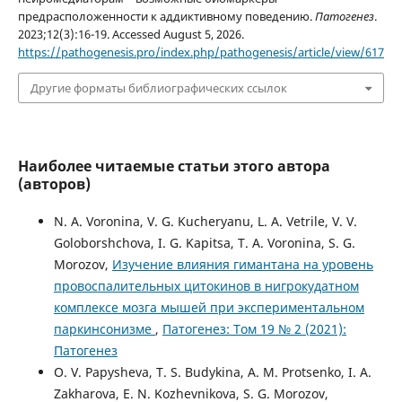
предрасположенности к аддиктивному поведению.
Патогенез
.
2023;12(3):16-19. Accessed August 5, 2026.
https://pathogenesis.pro/index.php/pathogenesis/article/view/617
Другие форматы библиографических ссылок
Наиболее читаемые статьи этого автора
(авторов)
N. A. Voronina, V. G. Kucheryanu, L. A. Vetrile, V. V.
Goloborshchova, I. G. Kapitsa, T. A. Voronina, S. G.
Morozov,
Изучение влияния гимантана на уровень
провоспалительных цитокинов в нигрокудатном
комплексе мозга мышей при экспериментальном
паркинсонизме
,
Патогенез: Том 19 № 2 (2021):
Патогенез
O. V. Papysheva, T. S. Budykina, A. M. Protsenko, I. A.
Zakharova, E. N. Kozhevnikova, S. G. Morozov,