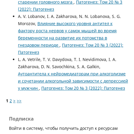
старении головного мозга
,
Патогенез: Том 20 № 3
(2022): Патогенез
A. V. Lobanov, I. A. Zakharova, N. N. Lobanova, S. G.
Morozov,
Влияние высокого уровня антител к
фактору роста нервов у самок мышей во время
беременности на развитие их потомства в
гнездовом периоде
,
Патогенез: Том 20 № 3 (2022):
Патогенез
L. A. Vetrile, T. V. Davydova, T. I. Nevidimova, I. A.
Zakharova, D. N. Savochkina, S. A. Galkin,
Аутоантитела к нейромедиаторам при алкоголизме
и сочетании алкогольной зависимости с депрессией
у мужчин
,
Патогенез: Том 20 № 3 (2022): Патогенез
1
2
>
>>
Подписка
Войти в систему, чтобы получить доступ к ресурсам