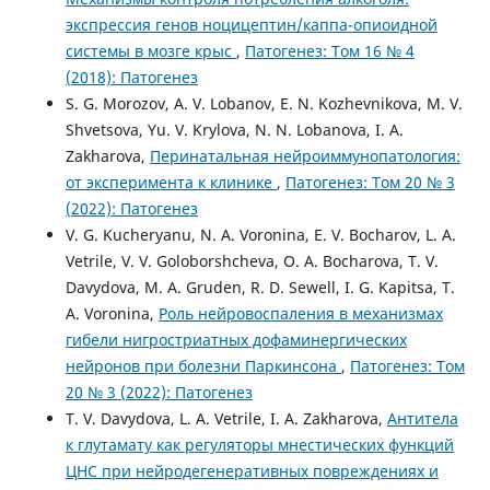
экспрессия генов ноцицептин/каппа-опиоидной
системы в мозге крыс
,
Патогенез: Том 16 № 4
(2018): Патогенез
S. G. Morozov, A. V. Lobanov, E. N. Kozhevnikova, M. V.
Shvetsova, Yu. V. Krylova, N. N. Lobanova, I. A.
Zakharova,
Перинатальная нейроиммунопатология:
от эксперимента к клинике
,
Патогенез: Том 20 № 3
(2022): Патогенез
V. G. Kucheryanu, N. A. Voronina, E. V. Bocharov, L. A.
Vetrile, V. V. Goloborshcheva, O. A. Bocharova, T. V.
Davydova, M. A. Gruden, R. D. Sewell, I. G. Kapitsa, T.
A. Voronina,
Роль нейровоспаления в механизмах
гибели нигростриатных дофаминергических
нейронов при болезни Паркинсона
,
Патогенез: Том
20 № 3 (2022): Патогенез
T. V. Davydova, L. A. Vetrile, I. A. Zakharova,
Антитела
к глутамату как регуляторы мнестических функций
ЦНС при нейродегенеративных повреждениях и